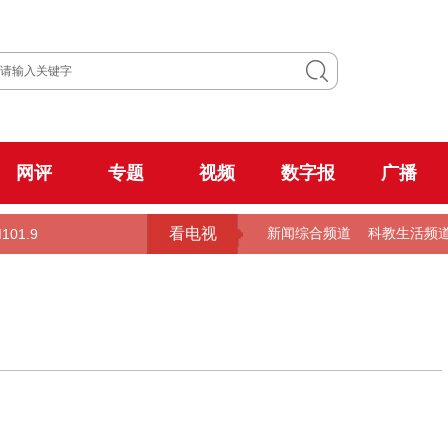
网评
专题
视频
数字报
广播
看电视
101.9
新闻综合频道
科教生活频