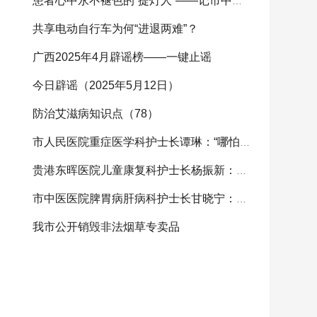
患者心中永不褪色的“提灯人”——记市中西医结
共享电动自行车为何“进退两难”？
广西2025年4月辟谣榜——一键止谣
今日辟谣（2025年5月12日）
防治艾滋病知识点（78）
市人民医院重症医学科护士长谭琳：“哪怕生命只剩
贵港东晖医院儿童康复科护士长杨振新：用爱心照亮
市中医医院脾胃病肝病科护士长甘晓宁：传承中医特
我市公开销毁非法烟草专卖品