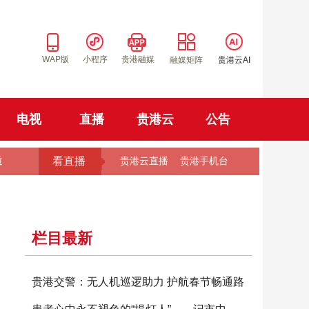
WAP版
小程序
贵港融媒
融媒矩阵
贵港云AI
电视
直播
贵港云
公告
看直播
道
贵港云直播
贵港手机台
栏目最新
贵港交警：无人机巡逻助力 护航春节畅通路