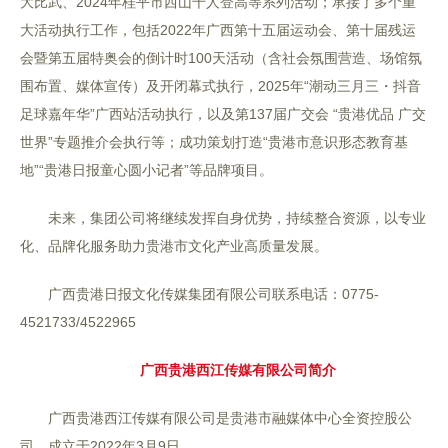
大比武、2024年桂平市西山千人登高等系列活动；承接了多个重
大活动执行工作，包括2022年广西第十五届运动会、第十届残运
会暨第五届特奥会的倒计时100天活动（含社会氛围营造、场馆氛
围布置、媒体宣传）及开闭幕式执行，2025年“潮动三月三・抖音
足球嘉年华”广西站活动执行，以及第137届广交会 “贵港优品 广交
世界”专题推介会执行等；成功策划打造“贵港市意识形态教育基
地”“贵港日报童心圆小记者”等品牌项目。
未来，集团公司将继续发挥自身优势，持续整合资源，以专业
化、品牌化服务助力贵港市文化产业高质量发展。
广西贵港日报文化传媒集团有限公司联系电话：0775-
4521733/4522965
广西贵港西江传媒有限公司简介
广西贵港西江传媒有限公司是贵港市融媒体中心全资控股公
司，成立于2022年3月9日。