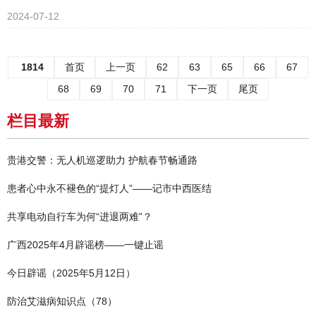
2024-07-12
1814
首页
上一页
62
63
65
66
67
68
69
70
71
下一页
尾页
栏目最新
贵港交警：无人机巡逻助力 护航春节畅通路
患者心中永不褪色的“提灯人”——记市中西医结
共享电动自行车为何“进退两难”？
广西2025年4月辟谣榜——一键止谣
今日辟谣（2025年5月12日）
防治艾滋病知识点（78）