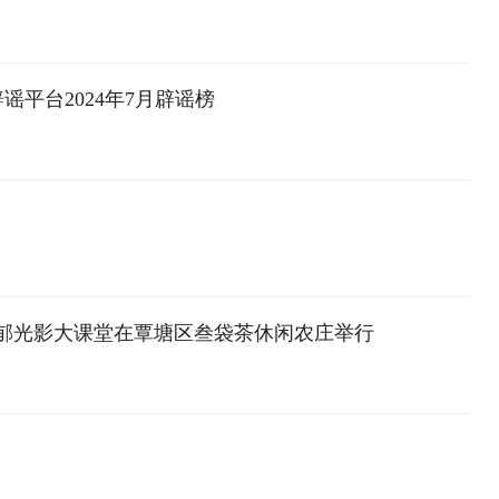
谣平台2024年7月辟谣榜
浔郁光影大课堂在覃塘区叁袋茶休闲农庄举行