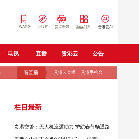
WAP版
小程序
贵港融媒
融媒矩阵
贵港云AI
电视
直播
贵港云
公告
看直播
道
贵港云直播
贵港手机台
栏目最新
贵港交警：无人机巡逻助力 护航春节畅通路