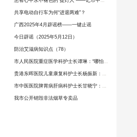
患者心中永不褪色的“提灯人”——记市中西医结
共享电动自行车为何“进退两难”？
广西2025年4月辟谣榜——一键止谣
今日辟谣（2025年5月12日）
防治艾滋病知识点（78）
市人民医院重症医学科护士长谭琳：“哪怕生命只剩
贵港东晖医院儿童康复科护士长杨振新：用爱心照亮
市中医医院脾胃病肝病科护士长甘晓宁：传承中医特
我市公开销毁非法烟草专卖品