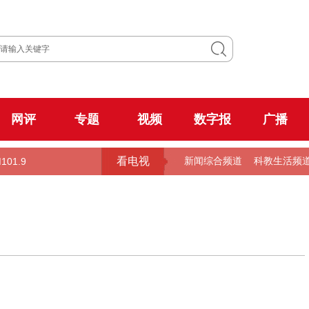
网评
专题
视频
数字报
广播
看电视
101.9
新闻综合频道
科教生活频