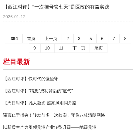
【西江时评】“一次挂号管七天”是医改的有益实践
2026-01-12
394
首页
上一页
2
3
5
6
7
8
9
10
11
下一页
尾页
栏目最新
【西江时评】快时代的慢坚守
【西江时评】“猜想”成功背后的“底气”
【周日时评】凡人微光 照亮风雨同舟路
谣言止于指尖！转发前多一次核实，守住八桂清朗网络
以新质生产力引领贵港产业转型升级——地级贵港