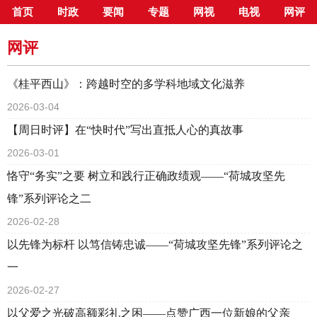
首页
时政
要闻
专题
网视
电视
网评
当前位置：
首页
>
新闻中心
>
网评
网评
《桂平西山》：跨越时空的多学科地域文化滋养
2026-03-04
【周日时评】在“快时代”写出直抵人心的真故事
2026-03-01
恪守“务实”之要 树立和践行正确政绩观——“荷城攻坚先
锋”系列评论之二
2026-02-28
以先锋为标杆 以笃信铸忠诚——“荷城攻坚先锋”系列评论之
一
2026-02-27
以父爱之光破高额彩礼之困——点赞广西一位新娘的父亲