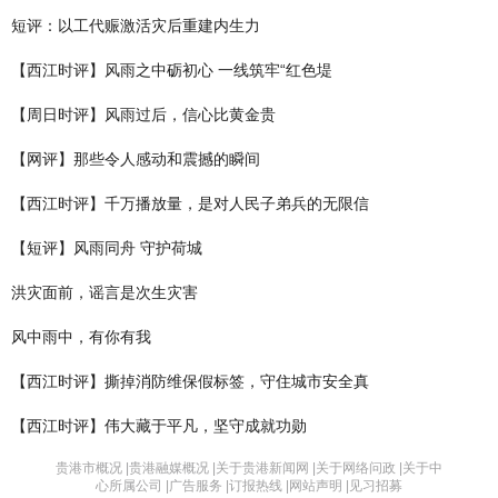
短评：以工代赈激活灾后重建内生力
【西江时评】风雨之中砺初心 一线筑牢“红色堤
【周日时评】风雨过后，信心比黄金贵
【网评】那些令人感动和震撼的瞬间
【西江时评】千万播放量，是对人民子弟兵的无限信
【短评】风雨同舟 守护荷城
洪灾面前，谣言是次生灾害
风中雨中，有你有我
【西江时评】撕掉消防维保假标签，守住城市安全真
【西江时评】伟大藏于平凡，坚守成就功勋
贵港市概况 |
贵港融媒概况 |
关于贵港新闻网 |
关于网络问政 |
关于中
心所属公司 |
广告服务 |
订报热线 |
网站声明 |
见习招募