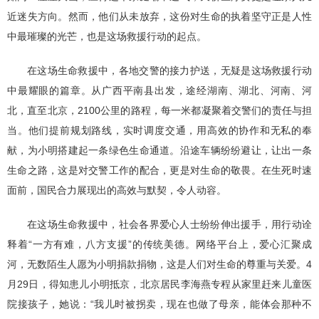
近迷失方向。然而，他们从未放弃，这份对生命的执着坚守正是人性
中最璀璨的光芒，也是这场救援行动的起点。
在这场生命救援中，各地交警的接力护送，无疑是这场救援行动
中最耀眼的篇章。从广西平南县出发，途经湖南、湖北、河南、河
北，直至北京，2100公里的路程，每一米都凝聚着交警们的责任与担
当。他们提前规划路线，实时调度交通，用高效的协作和无私的奉
献，为小明搭建起一条绿色生命通道。沿途车辆纷纷避让，让出一条
生命之路，这是对交警工作的配合，更是对生命的敬畏。在生死时速
面前，国民合力展现出的高效与默契，令人动容。
在这场生命救援中，社会各界爱心人士纷纷伸出援手，用行动诠
释着“一方有难，八方支援”的传统美德。网络平台上，爱心汇聚成
河，无数陌生人愿为小明捐款捐物，这是人们对生命的尊重与关爱。4
月29日，得知患儿小明抵京，北京居民李海燕专程从家里赶来儿童医
院接孩子，她说：“我儿时被拐卖，现在也做了母亲，能体会那种不