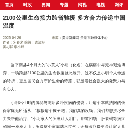
首页
时政
要闻
专题
网视
电视
网评
当前位置：
首页
>
新闻中心
>
网评
> 正文
2100公里生命接力跨省驰援 多方合力传递中国
温度
2025-04-29
来源：
贵港新闻网-贵港市融媒体中心
作者：宋春来 编辑：龚济好
黄彬群 李小锋
当平南县4个月大的“小黄人”小明（化名）在病痛中与死神艰难博
弈，一场跨越2100公里的生命救援就此展开。这不仅是小明个人命运
的转折，更是国民合力守护生命的诗篇，彰显着社会强大的凝聚力与
向心力。
小明出生时的孱弱与随后多种疾病的侵袭，让这个本就拮据的低
保家庭无所适从。“救救这个孩子吧，我们真的没钱，我们都想拼尽全
力去帮他治疗。”小明家人的哭泣让人泪目。胆道闭锁、肝衰竭等病症
如同一座座大山，压得这个家庭喘不过气，天价医疗费更是让家人几