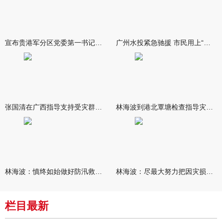
宣布贵港军分区党委第一书记任职大会召开 李洪晖宣读任职决定 林
广州水投紧急驰援 市民用上“放心水”
张国清在广西指导支持受灾群众生活保障和灾后抢修恢复工作时强调
林海波到港北覃塘检查指导灾后恢复重建工作时强调 众志成城抓紧
林海波：慎终如始做好防汛救灾各项工作 科学统筹加快推进灾后恢复
林海波：尽最大努力把因灾损失降到最低 坚决打赢防汛减灾救灾主动
栏目最新