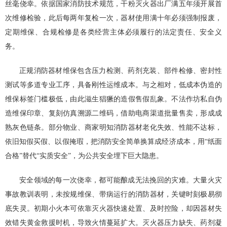
丝毫侥幸。依据国家消防技术规范，干粉灭火器出厂满五年须开展首
次维修检验，此后每两年复检一次，器材使用满十年必须强制报废，
定期维保、合规检修是各类经营主体必须履行的法定责任、安全义
务。
正规消防器材维保包含压力检测、药剂充装、部件检修、密封性
测试等多道专业工序，具备刚性运维成本。与之相对，低成本伪造的
维保标签门槛极低，由此滋生猖獗的造假售假乱象。不法作坊私自伪
造维保印章、复刻仿真溯源二维码，借助电商渠道批量售卖，形成成
熟灰色链条。部分物业、商家明知消防器材老化失效、性能不达标，
依旧知假买假、以假掩瑕，把消防安全简单换算成经济成本，用“纸面
合格”替代“实质安全”，为公共安全埋下巨大隐患。
安全领域的每一次侥幸，都可能酿成无法挽回的灾难。大量火灾
事故教训表明，未按规维保、带病运行的消防器材，关键时刻极易彻
底失灵。初期小火本可依靠灭火器快速处置、及时控险，却因器材失
效错失黄金救援时机，导致火情蔓延扩大。灭火器压力缺失、药剂凝