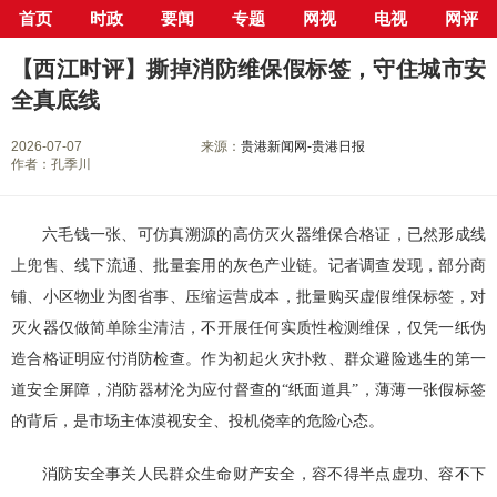
首页
时政
要闻
专题
网视
电视
网评
当前位置：
首页
>
新闻中心
>
网评
> 正文
【西江时评】撕掉消防维保假标签，守住城市安
全真底线
2026-07-07
来源：
贵港新闻网-贵港日报
作者：孔季川
六毛钱一张、可仿真溯源的高仿灭火器维保合格证，已然形成线
上兜售、线下流通、批量套用的灰色产业链。记者调查发现，部分商
铺、小区物业为图省事、压缩运营成本，批量购买虚假维保标签，对
灭火器仅做简单除尘清洁，不开展任何实质性检测维保，仅凭一纸伪
造合格证明应付消防检查。作为初起火灾扑救、群众避险逃生的第一
道安全屏障，消防器材沦为应付督查的“纸面道具”，薄薄一张假标签
的背后，是市场主体漠视安全、投机侥幸的危险心态。
消防安全事关人民群众生命财产安全，容不得半点虚功、容不下