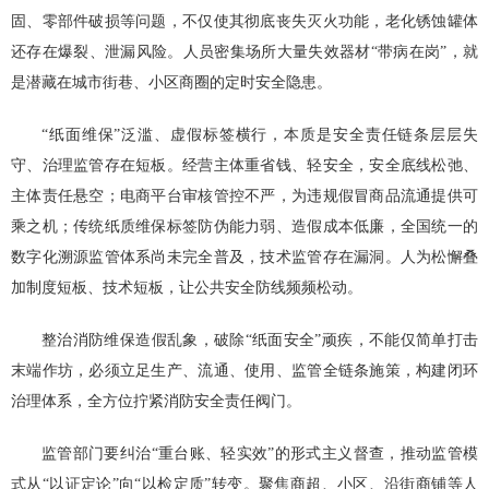
固、零部件破损等问题，不仅使其彻底丧失灭火功能，老化锈蚀罐体
还存在爆裂、泄漏风险。人员密集场所大量失效器材“带病在岗”，就
是潜藏在城市街巷、小区商圈的定时安全隐患。
“纸面维保”泛滥、虚假标签横行，本质是安全责任链条层层失
守、治理监管存在短板。经营主体重省钱、轻安全，安全底线松弛、
主体责任悬空；电商平台审核管控不严，为违规假冒商品流通提供可
乘之机；传统纸质维保标签防伪能力弱、造假成本低廉，全国统一的
数字化溯源监管体系尚未完全普及，技术监管存在漏洞。人为松懈叠
加制度短板、技术短板，让公共安全防线频频松动。
整治消防维保造假乱象，破除“纸面安全”顽疾，不能仅简单打击
末端作坊，必须立足生产、流通、使用、监管全链条施策，构建闭环
治理体系，全方位拧紧消防安全责任阀门。
监管部门要纠治“重台账、轻实效”的形式主义督查，推动监管模
式从“以证定论”向“以检定质”转变。聚焦商超、小区、沿街商铺等人