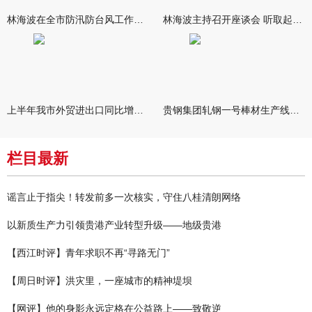
林海波在全市防汛防台风工作调度会上强调 坚持人民至上生命至上
林海波主持召开座谈会 听取起草市第七次党代会报告意见建议
上半年我市外贸进出口同比增长五成
贵钢集团轧钢一号棒材生产线升级改造项目成功热试
栏目最新
谣言止于指尖！转发前多一次核实，守住八桂清朗网络
以新质生产力引领贵港产业转型升级——地级贵港
【西江时评】青年求职不再“寻路无门”
【周日时评】洪灾里，一座城市的精神堤坝
【网评】他的身影永远定格在公益路上——致敬逆