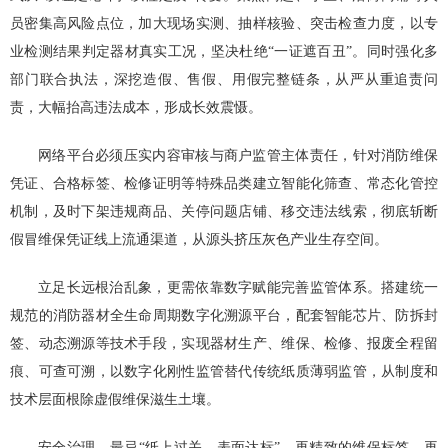
员密集高风险点位，加大现场实测、抽样核验、突击检查力度，以专
业检测结果判定器材真实工况，坚决杜绝“一证遮百丑”。同时强化多
部门联合执法，深挖造假、售假、用假完整链条，从严从重追责问
责，大幅抬高违法成本，形成长效震慑。
网络平台必须压实内容审核与商户监管主体责任，针对消防维保
凭证、合格标签、检修证明等特殊品类建立智能化筛查、常态化管控
机制，及时下架违规商品、关停问题店铺、移交违法线索，彻底斩断
假冒维保凭证线上流通渠道，从源头挤压灰色产业生存空间。
立足长远根治乱象，更需依靠数字赋能完善监管体系。搭建统一
规范的消防器材全生命周期数字化溯源平台，配套智能芯片、防拆封
签、动态溯源等技术手段，实现器材生产、维保、检修、报废全程留
痕、可查可溯，以数字化刚性监管替代传统纸质薄弱监管，从制度和
技术层面根除虚假维保滋生土壤。
安全治理，最忌“纸上过关、表面达标”。再精致的维保标签、再