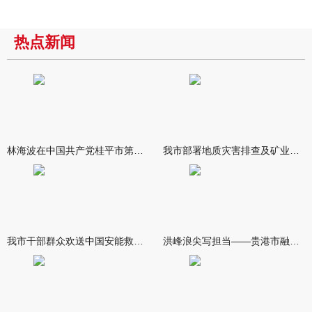
热点新闻
林海波在中国共产党桂平市第十六次代表大会开幕式上强调 做深做
我市部署地质灾害排查及矿业综合治理工作
我市干部群众欢送中国安能救援队伍 林海波到救援队伍驻点致谢欢
洪峰浪尖写担当——贵港市融媒体中心抗洪救灾宣传报道纪实