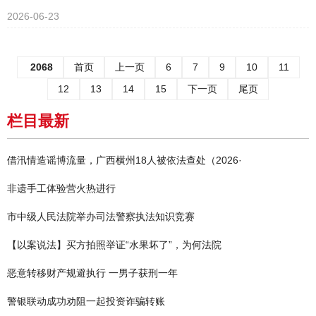
2026-06-23
2068
首页
上一页
6
7
9
10
11
12
13
14
15
下一页
尾页
栏目最新
借汛情造谣博流量，广西横州18人被依法查处（2026·
非遗手工体验营火热进行
市中级人民法院举办司法警察执法知识竞赛
【以案说法】买方拍照举证“水果坏了”，为何法院
恶意转移财产规避执行 一男子获刑一年
警银联动成功劝阻一起投资诈骗转账