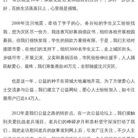
好，百姓生活蒸蒸日上，心里很是感慨。
2008年汶川地震，牵动了学子的心。各分站的学生义工纷纷找
我，想为灾区尽一份力。我连夜写好募捐倡议书，组织各校开展校园
募捐。但我们很快发现，学生的捐款力量很有限。于是，我们主动对
接团市委，在他们的支持下，组织3000名学生义工，走上城区街头、
乡镇圩市，开展义演、义卖和募捐活动，市民纷纷伸出援手，人人踊
跃献爱心。最终，我们筹集善款40万元，全部驰援汶川灾区。
也是这一年，公益的种子在荷城大地遍地开花。为了方便爱心人
士交流参与公益，我们建立了公益网站，爱心人士纷纷加入，如今注
册用户已近4.4万人。
2012年是我们公益之路的转折点。在一次公益论坛上，我们接触
到关爱抗战老兵项目。老兵们的峥嵘岁月和质朴坚守深深打动了我
们，我把走访慰问老兵的故事发到网上后，引发广泛关注，不少人主