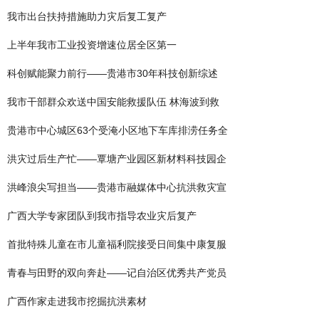
我市出台扶持措施助力灾后复工复产
上半年我市工业投资增速位居全区第一
科创赋能聚力前行——贵港市30年科技创新综述
我市干部群众欢送中国安能救援队伍 林海波到救
贵港市中心城区63个受淹小区地下车库排涝任务全
洪灾过后生产忙——覃塘产业园区新材料科技园企
洪峰浪尖写担当——贵港市融媒体中心抗洪救灾宣
广西大学专家团队到我市指导农业灾后复产
首批特殊儿童在市儿童福利院接受日间集中康复服
青春与田野的双向奔赴——记自治区优秀共产党员
广西作家走进我市挖掘抗洪素材