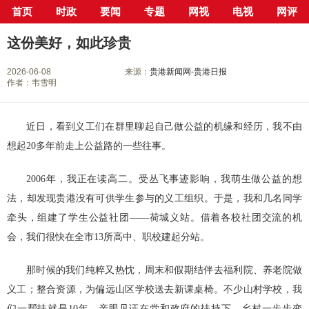
首页
时政
要闻
专题
网视
电视
网评
当前位置：
首页
>
专栏
>
贵港30年
>
我和我的贵港
> 正文
这份美好，如此珍贵
2026-06-08
来源：
贵港新闻网-贵港日报
作者：韦雪明
近日，看到义工们在群里聊起自己做公益的机缘和经历，我不由
想起20多年前走上公益路的一些往事。
2006年，我正在读高二。受丛飞事迹影响，我萌生做公益的想
法，却发现贵港没有可供学生参与的义工组织。于是，我和几名同学
牵头，组建了学生公益社团——荷城义站。借着各校社团交流的机
会，我们很快在全市13所高中、职校建起分站。
那时候的我们纯粹又热忱，周末和假期结伴去福利院、养老院做
义工；整合资源，为偏远山区学校送去新课桌椅。不少山村学校，我
们一帮扶就是10年，亲眼见证在党和政府的扶持下，乡村一步步变