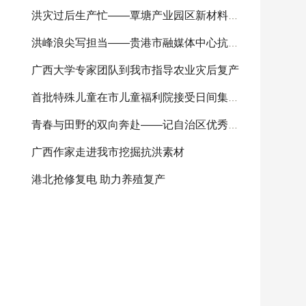
洪灾过后生产忙——覃塘产业园区新材料科技园企
洪峰浪尖写担当——贵港市融媒体中心抗洪救灾宣
广西大学专家团队到我市指导农业灾后复产
首批特殊儿童在市儿童福利院接受日间集中康复服
青春与田野的双向奔赴——记自治区优秀共产党员
广西作家走进我市挖掘抗洪素材
港北抢修复电 助力养殖复产