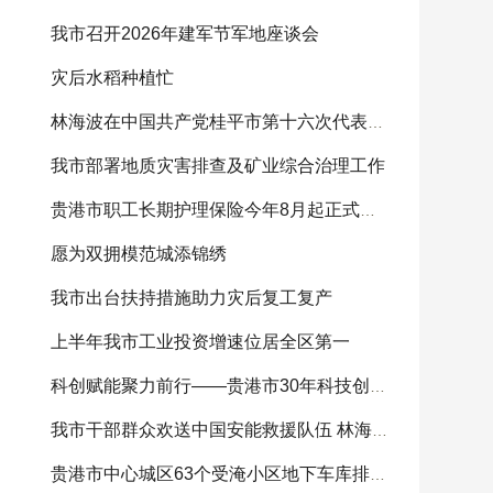
我市召开2026年建军节军地座谈会
灾后水稻种植忙
林海波在中国共产党桂平市第十六次代表大会开幕
我市部署地质灾害排查及矿业综合治理工作
贵港市职工长期护理保险今年8月起正式缴费
愿为双拥模范城添锦绣
我市出台扶持措施助力灾后复工复产
上半年我市工业投资增速位居全区第一
科创赋能聚力前行——贵港市30年科技创新综述
我市干部群众欢送中国安能救援队伍 林海波到救
贵港市中心城区63个受淹小区地下车库排涝任务全