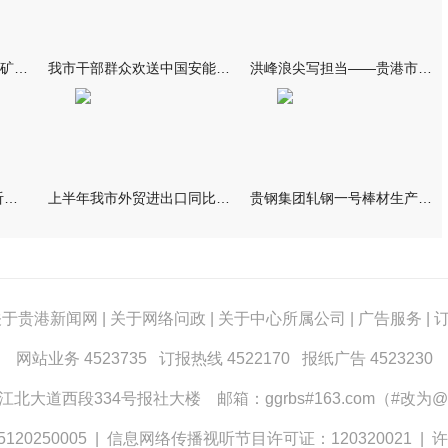
我市部署地质灾害排查及矿业综合治理工作
我市干部群众欢送中国安能救援队伍 林海波到救援队伍驻点致谢欢
洪峰浪尖写担当——贵港市融媒体中心抗洪救灾宣传报道纪实
林海波主持召开座谈会 听取起草市第七次党代会报告意见建议
上半年我市外贸进出口同比增长五成
贵钢集团轧钢一号棒材生产线升级改造项目成功热试
关于贵港新闻网
|
关于网络问政
|
关于中心所属公司
|
广告服务
|
网站业务 4523735 订报热线 4522170 报纸广告 4523230
大道西段334号报社大楼 邮箱：ggrbs#163.com（#改为@
0250005
|
信息网络传播视听节目许可证：120320021
|
许