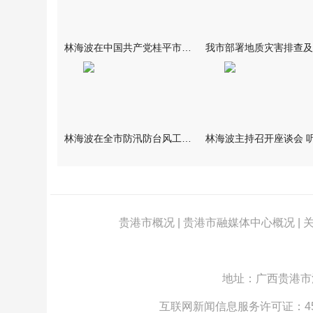
林海波在中国共产党桂平市第十六次代表大会开幕式上强调 做深做
林海波在全市防汛防台风工作调度会上强调 坚持人民至上生命至上
贵港市概况
|
贵港市融媒体中心概况
|
地址：广西贵港市江北
互联网新闻信息服务许可证：4512