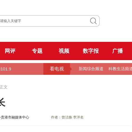
网评
专题
视频
数字报
广播
看电视
101.9
新闻综合频道
科教生活频
 正文
长
-贵港市融媒体中心
作者：曾洁焕 李洋名