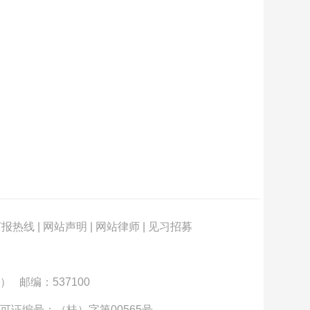
订报热线
|
网站声明
|
网站律师
|
见习招募
） 邮编：537100
可证编号：（桂）字第00565号