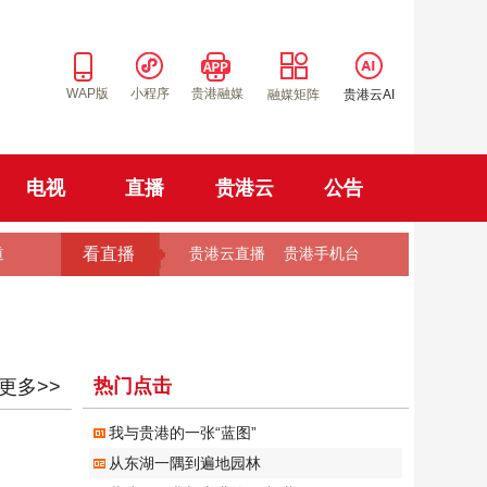
WAP版
小程序
贵港融媒
融媒矩阵
贵港云AI
电视
直播
贵港云
公告
看直播
道
贵港云直播
贵港手机台
热门点击
更多>>
我与贵港的一张“蓝图”
从东湖一隅到遍地园林