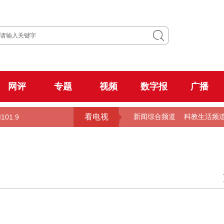
网评
专题
视频
数字报
广播
看电视
101.9
新闻综合频道
科教生活频