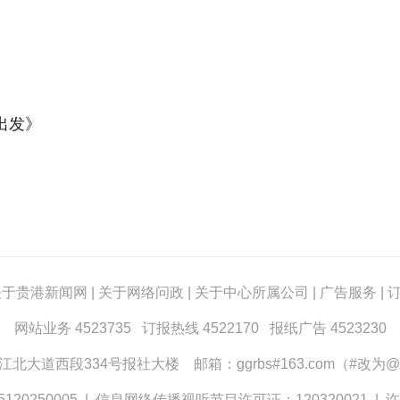
出发》
关于贵港新闻网
|
关于网络问政
|
关于中心所属公司
|
广告服务
|
网站业务 4523735 订报热线 4522170 报纸广告 4523230
大道西段334号报社大楼 邮箱：ggrbs#163.com（#改为@
0250005
|
信息网络传播视听节目许可证：120320021
|
许