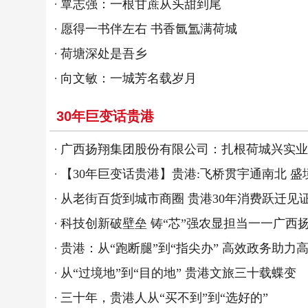
覃志强：一根甘蔗从头甜到尾
愿得一书伴左右 书香氤氲满荷城
荷塘深处是吾乡
向文敏：一城芳名载岁月
30年巨变话贵港
广西扬翔集团股份有限公司：扎根荷城兴实业
【30年巨变话贵港】贵港:飞桥贯宇通南北 
从老街百货到城市商圈 贵港30年消费跃迁见
科技创新破壁垒 铸“芯”强农显担当一一广西
贵港：从“跑断腿”到“指尖办” 高效政务助力
从“过境地”到“目的地” 贵港文旅三十载蝶变
三十年，贵港人从“买不到”到“选好的”