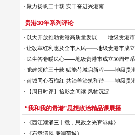
聚力扬帆三十载 实干奋进兴港南
贵港30年系列评论
以大开放推动贵港高质量发展——地级贵港市
让改革红利惠及全市人民——地级贵港市成立
民生答卷暖民心——地级贵港市成立30周年
党建领航三十载 赋能荷城启新程——地级贵港
荷城同心石榴红 共治善治筑和谐——地级贵港
【周日时评】拾影之间读 风物沉淀
“我和我的贵港”思想政治精品课展播
《西江潮涌三十载，思政之光育港娃》
《石载清风 廉润荷城》