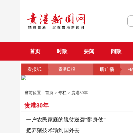
首页
时政
要闻
问政
看报纸
听广播
贵港日报
FM
当前位置：
首页
>
专栏
>
贵港30年
贵港30年
一户农民家庭的脱贫逆袭“翻身仗”
把养猪技术输到国外去