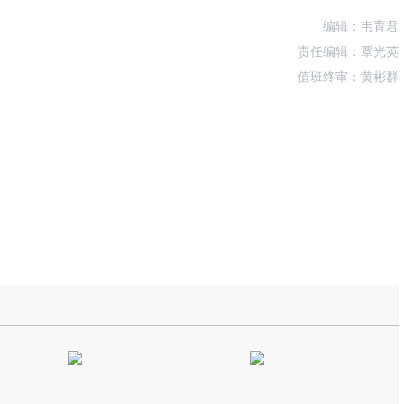
编辑：韦育君
责任编辑：覃光英
值班终审：黄彬群