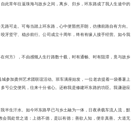
。自此常年往返珠海与故乡之间，离乡、归乡，环东路成了我人生途中的
路无路可走。可每当踏上环东路，心中便豁然开朗，仿佛前路自有方向。
，咬牙坚守、稳步前行。公司成立十周年，终有有缘人接手经营。如今我
路在何方》，不由感慨人生行路数十载，时有通畅、时有阻滞，竟与故乡
往县城参加龚州艺术团联谊活动。班车满座始发，一位老农提着一袋番薯上
，多亏公交便民，往来十分省心。还称我是修建环东路的功臣。我谦逊应
过我半生汗水。如今环东路早已与乡土融为一体，日夜承载车流人流，默
教会我处世之道：上德不德，是以有德；善欲人知，便非真善。大道无