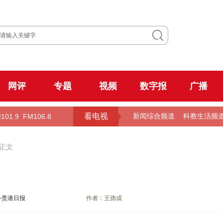
网评
专题
视频
数字报
广播
看电视
101.9
FM106.8
新闻综合频道
科教生活频
 正文
-贵港日报
作者：王德成