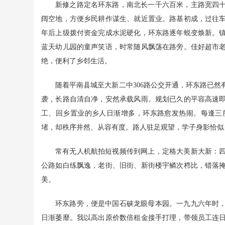
新修之路定名环东路，南北长一千六百米，主路宽四
阔空地，方便乡民耕作谋生、就近置业。路基初成，过往
年后上级拨付资金完成水泥硬化，环东路逐年蜕变焕新。
蓝天幼儿园的童声笑语，时常随风飘荡在路旁。佳好超市
绝，便利了乡邻生活。
随着平南县城至大新二中306路公交开通，环东路已
袭，长路自清自净，安然承载风雨。规划已久的平容高速
工、回乡置业的乡人日渐增多，环东路愈发热闹。每逢三
堵，却秩序井然、从容有度。路人驻足观望，学子身影恰似
常有无人机航拍短视频传到网上，定格大美新大新：
公路如白练飘逸，老街、旧街、新街楼宇鳞次栉比，错落
美。
环东路旁，便是中国石硖龙眼母本园。一九九六年时
日渐萎靡。我以高出原价数倍租金接手打理，带领员工连