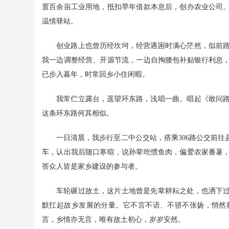
置百余亩工业用地，抵扣早年借款本息后，创办农业公司
温情驿站。
创业路上也曾历经坎坷，经营遇困时满心茫然，似前
我一边调整经营、开源节流，一边自掏腰包补贴银行利息
已步入暮年，时常回乡小住闲暇。
我常伫立露台，遥望环东路，浅唱一曲。唱起《敢问
这条环东路何其相似。
一日清晨，我步行至二中公交站，搭乘306路公交前
车，认出我后随口寒暄，说孙辈吃惯鱼肉，偏爱农家番薯
答众人皆是家乡建设的参与者。
车轮碾过故土，这片土地曾是先辈耕耘之处，也洒下
默扛起故乡发展的分量。它不言不语、不骄不张扬，悄然
言，乡情亦无言，唯有故土初心，岁岁安然。