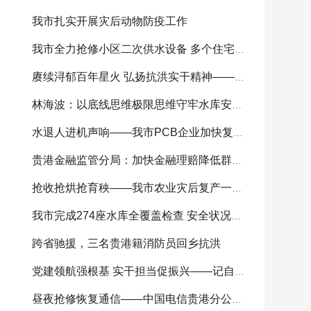
我市扎实开展灾后动物防疫工作
我市全力抢修小区二次供水设备 多个住宅小区供
赓续浔郁百年星火 弘扬抗洪实干精神——我市
林海波：以底线思维极限思维守牢水库安全底线 科
水退人进机声响——我市PCB企业加快复工复产
贵港金融监管分局：加快金融理赔降低群众损失
抢收抢烘抢育秧——我市农业灾后复产一线见闻
我市完成274座水库全覆盖检查 安全状况总体可控
跨省驰援，三名贵港籍消防员回乡抗洪
党建领航强根基 实干担当促振兴——记自治区
昼夜抢修恢复通信——中国电信贵港分公司全力开