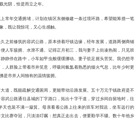
载光阴，恰是而立之年。
镇上常年交通拥堵，计划在镇区东侧修建一条过境环路，希望能筹措一笔
象，既让我惊诧，又心生感触。
很久之前修筑的容武公路，原本傍着圩镇边缘，经年发展，道路两侧商铺
巷便人车簇拥、水泄不通。记得正月初三，我与妻子上街凑热闹，只见班
车静静停在路中，小车如甲虫般缓缓挪动。妻子驻足摇头苦笑。我仍想寻
肩，人群脸上带着市井笑意，呼吸间氤氲着熟悉的烟火气息，比年少时更
佛是市井人间独有的温情簇拥。
衢大道，既能疏解交通困局，更能带动沿路发展。五十万元于镇政府是不
开容武公路通往县城的丁字路口，拓出十字干道，穿过乡间自留地时，往
半天也装不满一簸箕。母亲看着公路上往来的班车对我说，坐车远行的
作文比赛夺冠，只淡淡叮嘱：想真正走出去，便要勤学不辍。数十年他乡