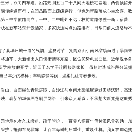
十三米，双向四车道。沿路规划五百二十八间天地楼宅基地，两侧预留开
车辆便绕道而行，在凹凸路面上缓缓穿行，似也为新路落成心生欢喜。数
镇第三中学依路而立，一中、二中毗邻不远，校前道路修整一新；蓓蕾、
老板在新车站旁开设酒家，多家快递网点沿路排布，日常门前人流络绎不
然有了县城环城干道的气韵。盛夏时节，宽阔路面引南风穿镇而过；暴雨来
即将通车，大新镇出入口便衔接环东路，区位优势愈发凸显。近年返乡务
所学校放假开学，近四千名学子连同接送家长，虽短时造成路段分流拥
自己年少的模样；车辆静静等候，温柔礼让青春步履。
四岩山、白面崖如青绿屏障，白沙江与乡间水渠蜿蜒穿过田畴沃野，高速
掩映。崭新的城镇画卷刷屏网络，引来众人感叹：不承想大新竟是这般秀
，园地承包者久未缴租、疏于管护，一百零八棵百年母树虽风骨苍劲，却
日管护，抵御罕见霜冻，让百年母树劫后重生、重焕生机。我又在周边购