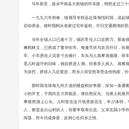
马年新至，故乡平南县大新镇的环东路，悄然走过三十
一九九六年初春，镇领导专程远赴珠海找到我，说起
启动资金。彼时我刚从老家过完年返程，圩日交通拥堵的景
当年全镇人口已逾十万，镇区常住人口近两万。那条
摊档林立，已然成了繁华街市。每逢节庆与农历圩日，街
车、小车挤在人流里寸步难行，车头与人肩摩肩接踵。班
觅儿时趁圩的旧味，独自挤进人潮。街巷里人挨人、肩擦
为浓烈，挤得人几近窒息，而乡人却安然享受这份热闹，仿
那时我在珠海九州大道的楼盘刚好售罄，深知一条通
小的开支，于我尚且力所能及，便欣然应允。当推土机推
事倏然涌上心头。儿时曾在这片地里拔花生，年少体弱，
人，都是走出山村的人，你要争取有出息。父亲见我小学
闯荡，而今功成身退，反倒心生归乡之情。