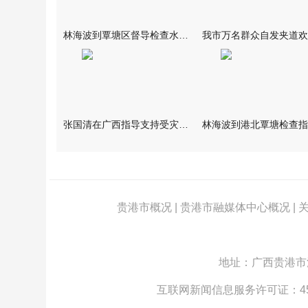
林海波到覃塘区督导检查水库安全度汛工作时强调 举一反三抓实抓
张国清在广西指导支持受灾群众生活保障和灾后抢修恢复工作时强调
贵港市概况
|
贵港市融媒体中心概况
|
地址：广西贵港市江北
互联网新闻信息服务许可证：4512