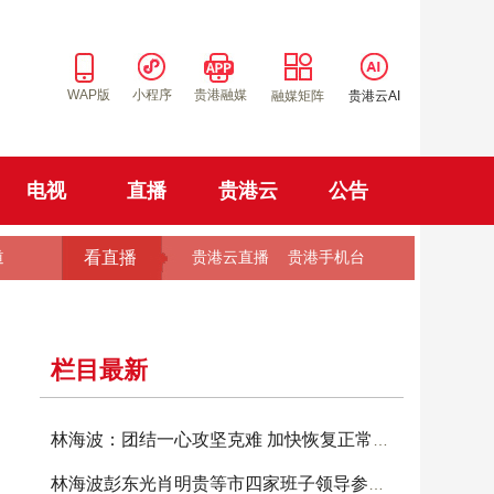
WAP版
小程序
贵港融媒
融媒矩阵
贵港云AI
电视
直播
贵港云
公告
看直播
道
贵港云直播
贵港手机台
栏目最新
林海波：团结一心攻坚克难 加快恢复正常生产生
林海波彭东光肖明贵等市四家班子领导参加投票选