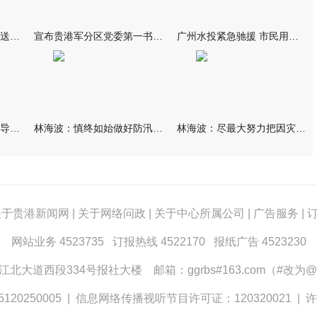
我市万名群众自发夹道欢送救援队伍
宣布贵港军分区党委第一书记任职大会召开 李洪晖宣读任职决定 林
广州水投紧急驰援 市民用上“放心水”
林海波到港北覃塘检查指导灾后恢复重建工作时强调 众志成城抓紧
林海波：慎终如始做好防汛救灾各项工作 科学统筹加快推进灾后恢复
林海波：尽最大努力把因灾损失降到最低 坚决打赢防汛减灾救灾主动
关于贵港新闻网
|
关于网络问政
|
关于中心所属公司
|
广告服务
|
网站业务 4523735 订报热线 4522170 报纸广告 4523230
大道西段334号报社大楼 邮箱：ggrbs#163.com（#改为@
0250005
|
信息网络传播视听节目许可证：120320021
|
许