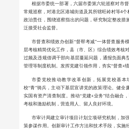
根据市委统一部署，六届市委第六轮巡察对市督
常规巡察，对港北区港城街道及其所辖旺岭村等
个
4
政治责任，围绕巡察指出的问题，研究制定整改措
泛接受社会监督。
市督查和绩效办创新“督帮考减”一体督查服务
层考核精简优化工作，县（市、区）综合绩效考核
过频及违规借调干部向基层蔓延问题，通报负面典
管理等制度机制。发挥党建引领作用，夯实“督查
+
市委党校推动教学改革创新，拓展党校基本
校“青”骑兵，主动下基层宣讲党的政策理论。健全
实国有资产清查制度。推动“党建
业务”结合融合，
+
考核和激励机制，营造用人、留人良好环境。
市审计局建立审计项目计划立项研究机制，加
策参谋作用。创新审计工作方法和技术手段，实施