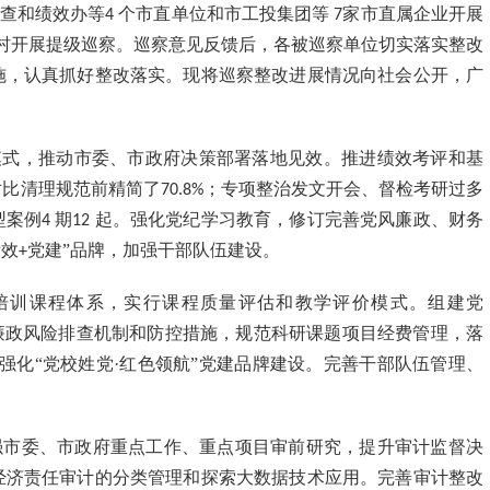
查和绩效办等
个市直单位和市工投集团等
家市直属企业开展
4
7
村开展提级巡察。巡察意见反馈后，各被巡察单位切实落实整改
施，认真抓好整改落实。现将巡察整改进展情况向社会公开，广
模式，推动市委、市政府决策部署落地见效。推进绩效考评和基
对比清理规范前精简了
；专项整治发文开会、督检考研过多
70.8%
型案例
期
起。强化党纪学习教育，修订完善党风廉政、财务
4
12
绩效
党建”品牌，加强干部队伍建设。
+
培训课程体系，实行课程质量评估和教学评价模式。组建党
廉政风险排查机制和防控措施，规范科研课题项目经费管理，落
强化“党校姓党·红色领航”党建品牌建设。完善干部队伍管理、
强市委、市政府重点工作、重点项目审前研究，提升审计监督决
经济责任审计的分类管理和探索大数据技术应用。完善审计整改