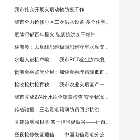
我市扎实开展灾后动物防疫工作
我市全力抢修小区二次供水设备 多个住宅小区供
赓续浔郁百年星火 弘扬抗洪实干精神——我市
林海波：以底线思维极限思维守牢水库安全底线 科
水退人进机声响——我市PCB企业加快复工复产
贵港金融监管分局：加快金融理赔降低群众损失
抢收抢烘抢育秧——我市农业灾后复产一线见闻
我市完成274座水库全覆盖检查 安全状况总体可控
跨省驰援，三名贵港籍消防员回乡抗洪
党建领航强根基 实干担当促振兴——记自治区
昼夜抢修恢复通信——中国电信贵港分公司全力开