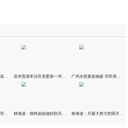
我市万名群众自发夹道欢送救援队伍
宣布贵港军分区党委第一书记任职大会召开 李洪晖宣读任职决定 林
广州水投紧急驰援 市民用上“放心水”
林海波到港北覃塘检查指导灾后恢复重建工作时强调 众志成城抓紧
林海波：慎终如始做好防汛救灾各项工作 科学统筹加快推进灾后恢复
林海波：尽最大努力把因灾损失降到最低 坚决打赢防汛减灾救灾主动