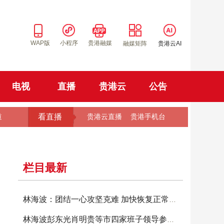
WAP版
小程序
贵港融媒
融媒矩阵
贵港云AI
电视
直播
贵港云
公告
看直播
道
贵港云直播
贵港手机台
栏目最新
林海波：团结一心攻坚克难 加快恢复正常生产生
林海波彭东光肖明贵等市四家班子领导参加投票选