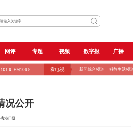
网评
专题
视频
数字报
广播
看电视
101.9
FM106.8
新闻综合频道
科教生活频
情况公开
-贵港日报