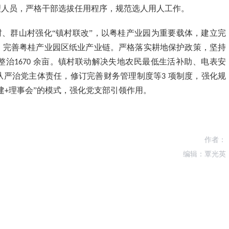
理人员，严格干部选拔任用程序，规范选人用人工作。
、群山村强化“镇村联改”，以粤桂产业园为重要载体，建立完
，完善粤桂产业园区纸业产业链。严格落实耕地保护政策，坚持
整治
余亩。镇村联动解决失地农民最低生活补助、电表安
1670
从严治党主体责任，修订完善财务管理制度等
项制度，强化规
3
建
理事会”的模式，强化党支部引领作用。
+
作者：
编辑：覃光英