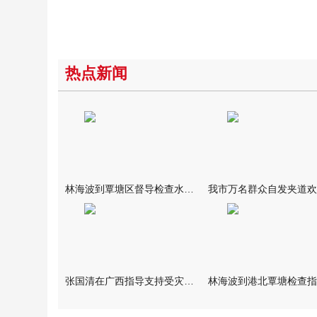
热点新闻
林海波到覃塘区督导检查水库安全度汛工作时强调 举一反三抓实抓
张国清在广西指导支持受灾群众生活保障和灾后抢修恢复工作时强调