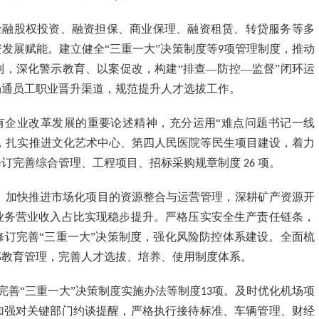
金融股权投资、融资担保、商业保理、融资租赁、转贷服务等多
发展赋能。建立健全“三重一大”决策制度等
项管理制度，推动
9
，深化警示教育、以案促改，构建“排查—防控—监督”闭环运
畅通员工职业晋升渠道，规范提升人才选拔工作。
有企业改革发展的重要论述精神，充分运用“难点问题书记一线
题，扎实推进文化艺术中心、第四人民医院等民生项目建设，着力
修订完善综合管理、工程项目、招标采购规章制度
项。
26
） 加快推进市场化项目的资源整合与运营管理，深耕矿产资源开
业务营业收入占比实现稳步提升。严格压实安全生产责任链条，
订完善“三重一大”决策制度，强化风险防控体系建设。全面梳
部教育管理，完善人才选拔、培养、使用制度体系。
完善“三重一大”决策制度实施办法等制度
项。及时优化机场项
13
加强对关键部门约谈提醒，严格执行接待标准、车辆管理、财经