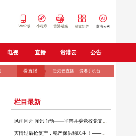
WAP版
小程序
贵港融媒
融媒矩阵
贵港云AI
电视
直播
贵港云
公告
看直播
道
贵港云直播
贵港手机台
栏目最新
风雨同舟 闻讯而动——平南县委党校党支部让党
灾情过后抢复产，稳产保供稳民生！——港南区农技上