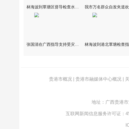
林海波到覃塘区督导检查水库安全度汛工作时强调 举一反三抓实抓
张国清在广西指导支持受灾群众生活保障和灾后抢修恢复工作时强调
贵港市概况
|
贵港市融媒体中心概况
|
地址：广西贵港市江北
互联网新闻信息服务许可证：4512
I