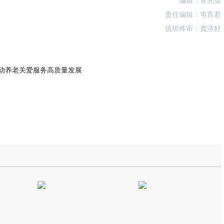
编辑：覃光英
责任编辑：韦育君
值班终审：龚济好
推动养老关爱服务高质量发展