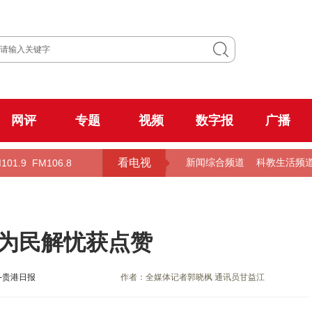
网评
专题
视频
数字报
广播
看电视
101.9
FM106.8
新闻综合频道
科教生活频
 为民解忧获点赞
-贵港日报
作者：全媒体记者郭晓枫 通讯员甘益江