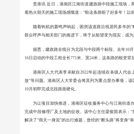
贵港讯 近日，港南区江南街道建政路中段施工现场，
着热火朝天的施工现场感慨道：“盼这条路盼了好多年！以
随着钩机的轰鸣声响起，困扰该道路沿线居民多年的“
群众呼声与相关部门的推进下，终于从盼望变为现实，成为
据悉，建政路全线分为北段与中段两个标段。去年10月
16日启动的中段工程全长771米、宽24米，这条路的蜕变
港南区人大代表李卓献自2022年起连续在各级人代
放”等问题。港南区人大常委会将其列为重点督办事项，该
10月初即完成北段路面硬化。
为让项目加快推进，港南区征收服务中心与江南街道办
完成中段修理厂及土地的征收。该中心主任梁俊国表示：“
解决了“雨天一身泥”的出行难题，曾经的“断头路”将变身“幸