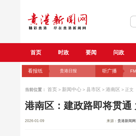
首页
时政
要闻
问政
看报纸
听广播
贵港日报
FM
首页
新闻中心
县市区
港南区
当前位置：
>
>
>
> 正文
港南区：建政路即将贯通
2026-01-09
来源：
贵港新闻网