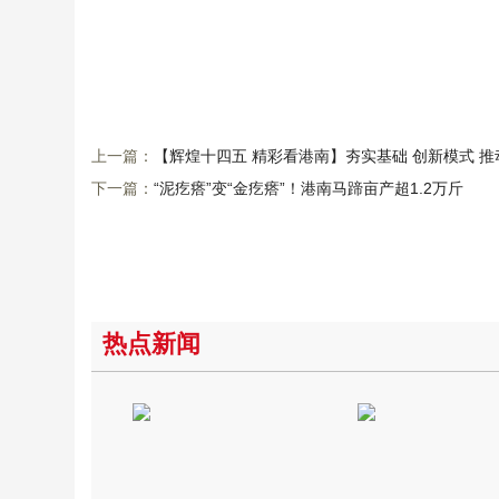
上一篇：
【辉煌十四五 精彩看港南】夯实基础 创新模式 
下一篇：
“泥疙瘩”变“金疙瘩”！港南马蹄亩产超1.2万斤
热点新闻