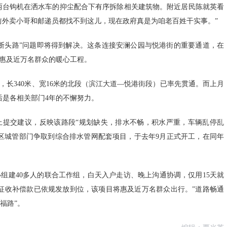
两台钩机在洒水车的抑尘配合下有序拆除相关建筑物。附近居民陈就英看
前外卖小哥和邮递员都找不到这儿，现在政府真是为咱老百姓干实事。”
断头路”问题即将得到解决。这条连接安澜公园与悦港街的重要通道，在
惠及近万名群众的暖心工程。
，长340米、宽16米的北段（滨江大道—悦港街段）已率先贯通。而上月
背后是各相关部门4年的不懈努力。
会上提交建议，反映该路段“规划缺失，排水不畅，积水严重，车辆乱停乱
区城管部门争取到综合排水管网配套项目，于去年9月正式开工，在同年
组建40多人的联合工作组，白天入户走访、晚上沟通协调，仅用15天就
征收补偿款已依规发放到位，该项目将惠及近万名群众出行。”道路畅通
福路”。