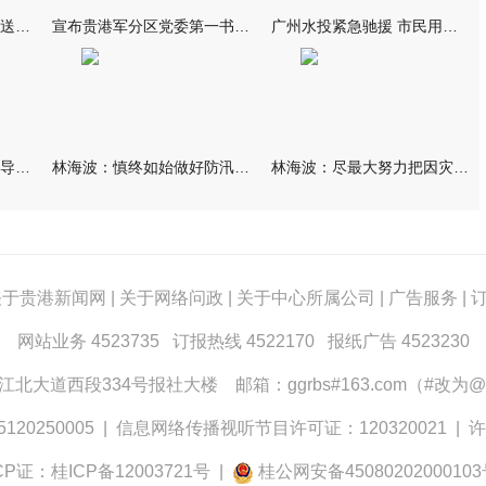
我市万名群众自发夹道欢送救援队伍
宣布贵港军分区党委第一书记任职大会召开 李洪晖宣读任职决定 林
广州水投紧急驰援 市民用上“放心水”
林海波到港北覃塘检查指导灾后恢复重建工作时强调 众志成城抓紧
林海波：慎终如始做好防汛救灾各项工作 科学统筹加快推进灾后恢复
林海波：尽最大努力把因灾损失降到最低 坚决打赢防汛减灾救灾主动
关于贵港新闻网
|
关于网络问政
|
关于中心所属公司
|
广告服务
|
网站业务 4523735 订报热线 4522170 报纸广告 4523230
大道西段334号报社大楼 邮箱：ggrbs#163.com（#改为@
0250005
|
信息网络传播视听节目许可证：120320021
|
许
CP证：桂ICP备12003721号
|
桂公网安备4508020200010