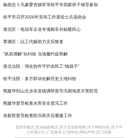
杨燕忠卜凡蒙爱杏姚军等桂平市四家班子领导参加
桂平市召开2026年安排工作退役士兵选岗会
港北区：电动车企业专项购车补贴暖民心
覃塘区：以工代赈助力灾后恢复
“执前调解”化纠纷 当场履约促和解
港北法院：强化协作守护农民工“钱袋子”
桂平法院：多方联动化解历史土地纠纷
熊建华到山北乡东龙镇调研督导汛期地质灾害防范
熊建华督导检查水库安全度汛工作
张新胜督导检查防汛和灾后重建工作
贵港市概况 |
贵港融媒概况 |
关于贵港新闻网 |
关于网络问政 |
关于中
心所属公司 |
广告服务 |
订报热线 |
网站声明 |
见习招募