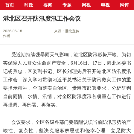
首页
时政
要闻
专题
网视
电视
网评
当前位置：
首页
>
新闻中心
>
县市区
>
港北区
> 正文
港北区召开防汛度汛工作会议
2026-06-18
来源：港北宣传
作者：
受近期持续强暴雨天气影响，港北区防汛形势严峻。为切
实保障人民群众生命财产安全，6月16日、17日，港北区委书
记杨燕忠，区委副书记、区长刘理先后召开港北区防汛度汛
工作会，深入学习贯彻习近平总书记关于防汛救灾工作的重
要指示精神，全面落实自治区、贵港市部署要求，分析研判
当前雨情、水情、汛情，对全区防汛度汛各项重点工作进行
再强调、再部署、再落实。
会议要求，全区各级各部门要清醒认识当前防汛形势的严
峻性、复杂性，坚决克服麻痹思想和侥幸心理，立足防大