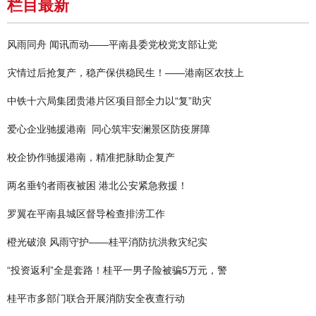
栏目最新
风雨同舟 闻讯而动——平南县委党校党支部让党
灾情过后抢复产，稳产保供稳民生！——港南区农技上
中铁十六局集团贵港片区项目部全力以“复”助灾
爱心企业驰援港南 同心筑牢安澜景区防疫屏障
校企协作驰援港南，精准把脉助企复产
两名垂钓者雨夜被困 港北公安紧急救援！
罗翼在平南县城区督导检查排涝工作
橙光破浪 风雨守护——桂平消防抗洪救灾纪实
“投资返利”全是套路！桂平一男子险被骗5万元，警
桂平市多部门联合开展消防安全夜查行动