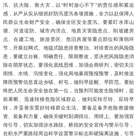
汛、抗大险、救大灾，以“时时放心不下”的责任感和紧迫
感，从严从实从细抓好防汛度汛各项措施，全力以赴保障人
民群众生命财产安全，确保全区安全度汛。要紧盯水库山
塘、河道堤防、城市内涝点、地质灾害隐患点、削坡建房
点、在建工地、旅游景区、危旧房屋等重点部位和薄弱环
节，开展拉网式、地毯式隐患排查整治。对排查出的风险隐
患，要建立台账、明确责任、限期整改，坚决把风险隐患消
除在萌芽状态。要强化底线思维，加强会商研判，密切关注
雨情、水情、汛情变化，强化局地暴雨预报预警，及时推送
降雨预警信息直达乡镇、村屯，做到早提醒、早防范。要始
终把人民生命安全放在第一位，当预判可能发生险情时，提
前果断、迅速转移危险区域群众，做到应转尽转、应转早
转，并妥善安置好转移群众生活。要备足备齐抢险救援物
资、装备和力量，确保关键时刻调得出、用得上。要加强宣
传引导，切实加强涉水路段、桥段的安全宣传与警示引导，
在积水严重路段周边科学设置警示标志和硬隔离设施，引导