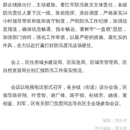
群众绕路出行，主动避险。要扛牢防汛救灾主体责任，各级
防汛责任人要下沉一线、靠前指挥、亲自调度，严格落实24
小时领导带班和值班值守制度，严明防汛工作纪律，加强信
息报送，确保信息畅通、指令畅达。要树牢“一盘棋”思想，
加强部门协同，强化工作举措，以最严密的措施、最扎实的
作风，全力以赴打赢打好防汛度汛这场硬仗。
会上，区住房城乡建设局、区应急局、区城市管理局、区
自然资源局分别汇报防汛工作落实情况。
会议以电视电话形式召开，各乡镇（街道）设分会场，区
领导陈存翔、叶雪智、谢广锋、陈宇韬、杜锦芳、姚倩、黄
创鉴、刘军，区有关部门负责同志等在区主会场参加会议。
编辑：周礼萍
责任编辑：覃光英