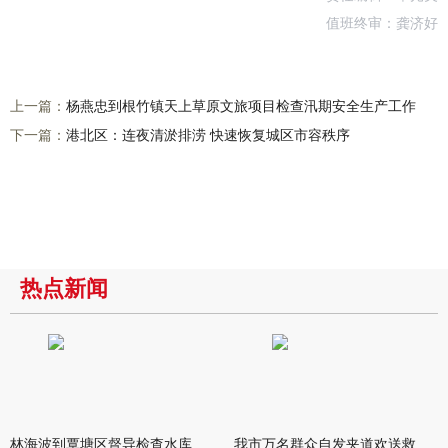
值班终审：龚济好
上一篇：
杨燕忠到根竹镇天上草原文旅项目检查汛期安全生产工作
下一篇：
港北区：连夜清淤排涝 快速恢复城区市容秩序
热点新闻
林海波到覃塘区督导检查水库安全度汛工作时强调 举一反三抓实抓
我市万名群众自发夹道欢送救援队伍