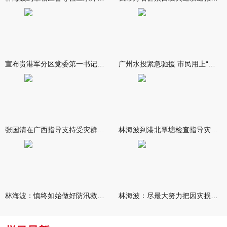
宣布贵港军分区党委第一书记任职大会召开 李洪晖宣读任职决定 林
广州水投紧急驰援 市民用上“放心水”
张国清在广西指导支持受灾群众生活保障和灾后抢修恢复工作时强调
林海波到港北覃塘检查指导灾后恢复重建工作时强调 众志成城抓紧
林海波：慎终如始做好防汛救灾各项工作 科学统筹加快推进灾后恢复
林海波：尽最大努力把因灾损失降到最低 坚决打赢防汛减灾救灾主动