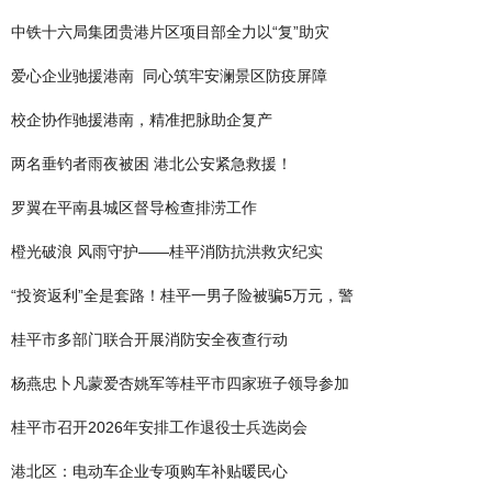
中铁十六局集团贵港片区项目部全力以“复”助灾
爱心企业驰援港南 同心筑牢安澜景区防疫屏障
校企协作驰援港南，精准把脉助企复产
两名垂钓者雨夜被困 港北公安紧急救援！
罗翼在平南县城区督导检查排涝工作
橙光破浪 风雨守护——桂平消防抗洪救灾纪实
“投资返利”全是套路！桂平一男子险被骗5万元，警
桂平市多部门联合开展消防安全夜查行动
杨燕忠卜凡蒙爱杏姚军等桂平市四家班子领导参加
桂平市召开2026年安排工作退役士兵选岗会
港北区：电动车企业专项购车补贴暖民心