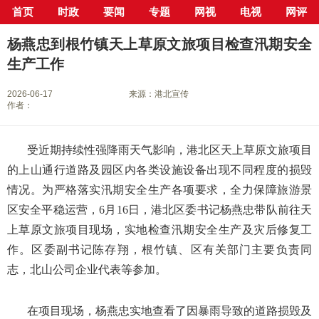
首页
时政
要闻
专题
网视
电视
网评
当前位置：
首页
>
新闻中心
>
县市区
>
港北区
> 正文
杨燕忠到根竹镇天上草原文旅项目检查汛期安全
生产工作
2026-06-17
来源：港北宣传
作者：
受近期持续性强降雨天气影响，港北区天上草原文旅项目
的上山通行道路及园区内各类设施设备出现不同程度的损毁
情况。为严格落实汛期安全生产各项要求，全力保障旅游景
区安全平稳运营，6月16日，港北区委书记杨燕忠带队前往天
上草原文旅项目现场，实地检查汛期安全生产及灾后修复工
作。区委副书记陈存翔，根竹镇、区有关部门主要负责同
志，北山公司企业代表等参加。
在项目现场，杨燕忠实地查看了因暴雨导致的道路损毁及