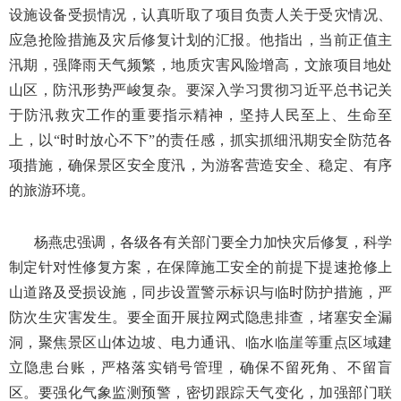
设施设备受损情况，认真听取了项目负责人关于受灾情况、
应急抢险措施及灾后修复计划的汇报。他指出，当前正值主
汛期，强降雨天气频繁，地质灾害风险增高，文旅项目地处
山区，防汛形势严峻复杂。要深入学习贯彻习近平总书记关
于防汛救灾工作的重要指示精神，坚持人民至上、生命至
上，以“时时放心不下”的责任感，抓实抓细汛期安全防范各
项措施，确保景区安全度汛，为游客营造安全、稳定、有序
的旅游环境。
杨燕忠强调，各级各有关部门要全力加快灾后修复，科学
制定针对性修复方案，在保障施工安全的前提下提速抢修上
山道路及受损设施，同步设置警示标识与临时防护措施，严
防次生灾害发生。要全面开展拉网式
隐患
排查，堵塞安全漏
洞，聚焦景区山体边坡、电力通讯、临水临崖等重点区域建
立隐患台账，严格落实销号管理，确保不留死角、不留盲
区。要强化气象监测预警，密切跟踪天气变化，加强部门联