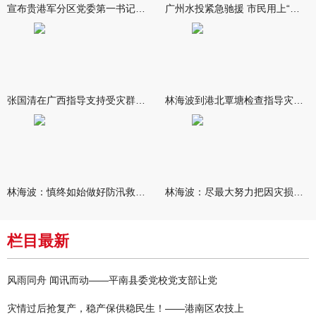
宣布贵港军分区党委第一书记任职大会召开 李洪晖宣读任职决定 林
广州水投紧急驰援 市民用上“放心水”
张国清在广西指导支持受灾群众生活保障和灾后抢修恢复工作时强调
林海波到港北覃塘检查指导灾后恢复重建工作时强调 众志成城抓紧
林海波：慎终如始做好防汛救灾各项工作 科学统筹加快推进灾后恢复
林海波：尽最大努力把因灾损失降到最低 坚决打赢防汛减灾救灾主动
栏目最新
风雨同舟 闻讯而动——平南县委党校党支部让党
灾情过后抢复产，稳产保供稳民生！——港南区农技上