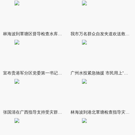
林海波到覃塘区督导检查水库安全度汛工作时强调 举一反三抓实抓
我市万名群众自发夹道欢送救援队伍
宣布贵港军分区党委第一书记任职大会召开 李洪晖宣读任职决定 林
广州水投紧急驰援 市民用上“放心水”
张国清在广西指导支持受灾群众生活保障和灾后抢修恢复工作时强调
林海波到港北覃塘检查指导灾后恢复重建工作时强调 众志成城抓紧