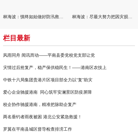
林海波：慎终如始做好防汛救灾各项工作 科学统筹加快推进灾后恢复
林海波：尽最大努力把因灾损失降到最低 坚决打赢防汛减灾救灾主动
栏目最新
风雨同舟 闻讯而动——平南县委党校党支部让党
灾情过后抢复产，稳产保供稳民生！——港南区农技上
中铁十六局集团贵港片区项目部全力以“复”助灾
爱心企业驰援港南 同心筑牢安澜景区防疫屏障
校企协作驰援港南，精准把脉助企复产
两名垂钓者雨夜被困 港北公安紧急救援！
罗翼在平南县城区督导检查排涝工作