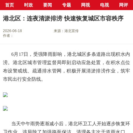
首页
时政
要闻
专题
网视
电视
网评
当前位置：
首页
>
新闻中心
>
县市区
>
港北区
> 正文
港北区：连夜清淤排涝 快速恢复城区市容秩序
2026-06-18
来源：港北宣传
作者：
6月17日，受强降雨影响，港北城区多条道路出现积水内
涝。港北区城市管理监督局即刻启动应急处置，在积水点位
布设警戒线、疏通排水管网，积极开展清淤排涝作业，筑牢
市民出行安全防线。
当天中午雨势逐渐减小后，港北环卫工人开始逐步恢复环
卫作业。该局除了加强路面保洁，清理各主次干道雨水口、