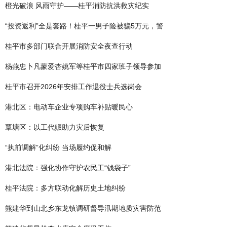
橙光破浪 风雨守护——桂平消防抗洪救灾纪实
“投资返利”全是套路！桂平一男子险被骗5万元，警
桂平市多部门联合开展消防安全夜查行动
杨燕忠卜凡蒙爱杏姚军等桂平市四家班子领导参加
桂平市召开2026年安排工作退役士兵选岗会
港北区：电动车企业专项购车补贴暖民心
覃塘区：以工代赈助力灾后恢复
“执前调解”化纠纷 当场履约促和解
港北法院：强化协作守护农民工“钱袋子”
桂平法院：多方联动化解历史土地纠纷
熊建华到山北乡东龙镇调研督导汛期地质灾害防范