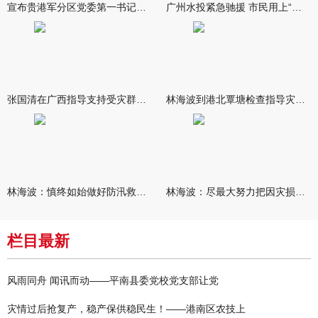
宣布贵港军分区党委第一书记任职大会召开 李洪晖宣读任职决定 林
广州水投紧急驰援 市民用上“放心水”
张国清在广西指导支持受灾群众生活保障和灾后抢修恢复工作时强调
林海波到港北覃塘检查指导灾后恢复重建工作时强调 众志成城抓紧
林海波：慎终如始做好防汛救灾各项工作 科学统筹加快推进灾后恢复
林海波：尽最大努力把因灾损失降到最低 坚决打赢防汛减灾救灾主动
栏目最新
风雨同舟 闻讯而动——平南县委党校党支部让党
灾情过后抢复产，稳产保供稳民生！——港南区农技上