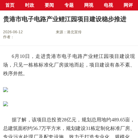
首页
时政
要闻
专题
网视
电视
网评
当前位置：
首页
>
新闻中心
>
县市区
>
港北区
> 正文
贵港市电子电路产业鲤江园项目建设稳步推进
2026-06-12
来源：港北宣传
作者：
6月10日，走进贵港市电子电路产业鲤江园项目建设现
场，只见一栋栋标准化厂房拔地而起，项目建设有条不紊、
秩序井然。
据了解，该项目总投资28亿元，规划总用地约489.65亩，
总建筑面积约56.7万平方米，规划建设31栋定制化标准厂房、
专业污水处理厂及配套设施，致力于打造专业化、规模化、