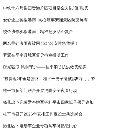
中铁十六局集团贵港片区项目部全力以“复”助灾
爱心企业驰援港南 同心筑牢安澜景区防疫屏障
校企协作驰援港南，精准把脉助企复产
两名垂钓者雨夜被困 港北公安紧急救援！
罗翼在平南县城区督导检查排涝工作
橙光破浪 风雨守护——桂平消防抗洪救灾纪实
“投资返利”全是套路！桂平一男子险被骗5万元，警
桂平市多部门联合开展消防安全夜查行动
杨燕忠卜凡蒙爱杏姚军等桂平市四家班子领导参加
桂平市召开2026年安排工作退役士兵选岗会
港北区：电动车企业专项购车补贴暖民心