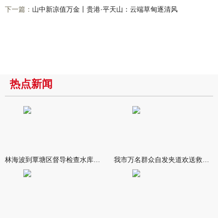
下一篇：
山中新凉值万金丨贵港·平天山：云端草甸逐清风
热点新闻
林海波到覃塘区督导检查水库安全度汛工作时强调 举一反三抓实抓
我市万名群众自发夹道欢送救援队伍