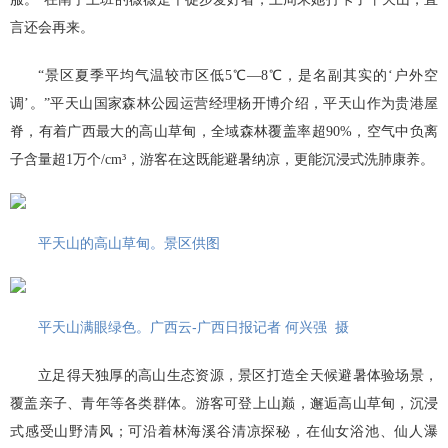
言还会再来。
“景区夏季平均气温较市区低5℃—8℃，是名副其实的‘户外空
调’。”平天山国家森林公园运营经理杨开博介绍，平天山作为贵港屋
脊，有着广西最大的高山草甸，全域森林覆盖率超90%，
空气中负离
子含量超1万个/cm³
，游客在这既能避暑纳凉，更能沉浸式洗肺康养。
平天山的高山草甸。景区供图
平天山满眼绿色。广西云-广西日报记者 何兴强 摄
立足得天独厚的高山生态资源，景区打造全天候避暑体验场景，
覆盖亲子、青年等各类群体。游客可登上山巅，邂逅高山草甸，沉浸
式感受山野清风；可沿着林海溪谷清凉探秘，在仙女浴池、仙人瀑