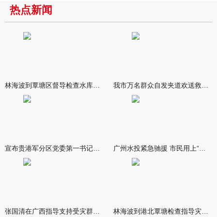
热点新闻
林海波到覃塘区督导检查水库安全度汛工作时强调 举一反三抓实抓
我市万名群众自发夹道欢送救援队伍
宣布贵港军分区党委第一书记任职大会召开 李洪晖宣读任职决定 林
广州水投紧急驰援 市民用上“放心水”
张国清在广西指导支持受灾群众生活保障和灾后抢修恢复工作时强调
林海波到港北覃塘检查指导灾后恢复重建工作时强调 众志成城抓紧