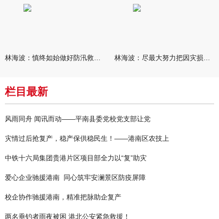
林海波：慎终如始做好防汛救灾各项工作 科学统筹加快推进灾后恢复
林海波：尽最大努力把因灾损失降到最低 坚决打赢防汛减灾救灾主动
栏目最新
风雨同舟 闻讯而动——平南县委党校党支部让党
灾情过后抢复产，稳产保供稳民生！——港南区农技上
中铁十六局集团贵港片区项目部全力以“复”助灾
爱心企业驰援港南 同心筑牢安澜景区防疫屏障
校企协作驰援港南，精准把脉助企复产
两名垂钓者雨夜被困 港北公安紧急救援！