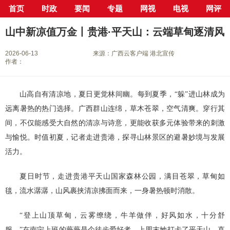
首页
时政
要闻
专题
网视
电视
网评
当前位置：
首页
>
新闻中心
>
县市区
>
港北区
> 正文
山中新凉值万金丨贵港·平天山：云端草甸逐清风
2026-06-13
来源：广西云客户端 港北宣传
作者：
山高自有清凉地，夏日更觉林间幽。每到夏季，“躲”进山林成为
远离暑热的热门选择。广西群山连绵，草木苍翠，空气清爽。穿行其
间，不仅能感受大自然的清凉与诗意，更能收获多元体验带来的刺激
与愉悦。时值初夏，记者走进贵港，探寻山林景区的避暑妙境与发展
活力。
夏日时节，走进贵港平天山国家森林公园，满目苍翠，草甸如
毯，流水潺潺，山风裹挟清凉拂面而来，一身暑热顿时消散。
“登上山顶草甸，云雾缭绕，牛羊做伴，好风如水，十分舒
服。”在南宁上班的薇薇是个徒步爱好者，上周末她打卡了平天山，直