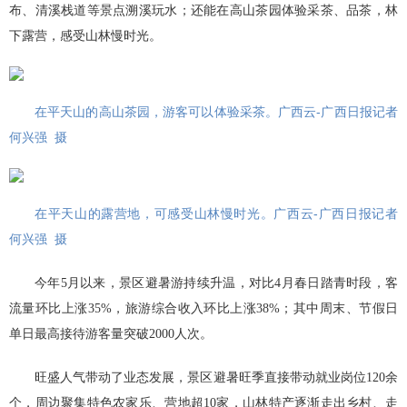
布、清溪栈道等景点溯溪玩水；还能在高山茶园体验采茶、品茶，林
下露营，感受山林慢时光。
在平天山的高山茶园，游客可以体验采茶。广西云-广西日报记者
何兴强 摄
在平天山的露营地，可感受山林慢时光。广西云-广西日报记者
何兴强 摄
今年5月以来，景区避暑游持续升温，对比4月春日踏青时段，客
流量环比上涨35%，旅游综合收入环比上涨38%；其中周末、节假日
单日最高接待游客量突破2000人次。
旺盛人气带动了业态发展，景区避暑旺季直接带动就业岗位120余
个，周边聚集特色农家乐、营地超10家，山林特产逐渐走出乡村、走