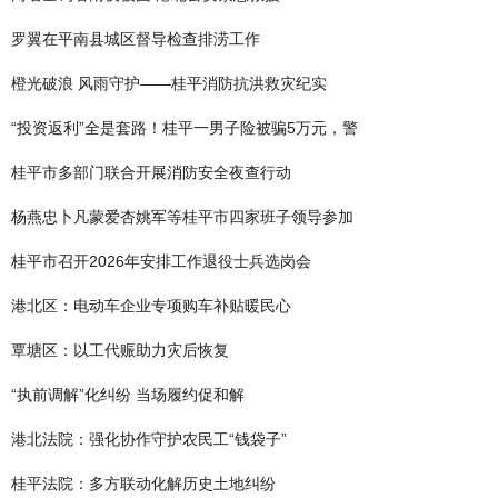
罗翼在平南县城区督导检查排涝工作
橙光破浪 风雨守护——桂平消防抗洪救灾纪实
“投资返利”全是套路！桂平一男子险被骗5万元，警
桂平市多部门联合开展消防安全夜查行动
杨燕忠卜凡蒙爱杏姚军等桂平市四家班子领导参加
桂平市召开2026年安排工作退役士兵选岗会
港北区：电动车企业专项购车补贴暖民心
覃塘区：以工代赈助力灾后恢复
“执前调解”化纠纷 当场履约促和解
港北法院：强化协作守护农民工“钱袋子”
桂平法院：多方联动化解历史土地纠纷