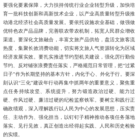
要强化要素保障，大力扶持传统行业企业转型升级，加快培
育一批科技创新和高新技术企业，以产业高质量转型升级推
动港北经济社会高质量发展。要依托设施农业基础，做强做
优特色农产品品牌，完善联农带农机制，拓宽人民群众增收
渠道。要深化文旅融合，丰富文旅产品供给，盘活文旅客流
热度，集聚长效消费动能，切实将文旅人气资源转化为区域
经济发展实效。要扎实推进节约型机关建设，强化厉行勤俭
节约、反对铺张浪费责任落实，严格规范日常管理，把“过紧
日子”作为长期坚持的基本方针，内化于心、外化于行。要深
刻认识“三化”建设年行动再集中抓两年的重要意义，聚焦重
点任务持续攻坚、系统提升，努力锻造政治过硬、能力过
硬、作风过硬、廉洁过硬的纪检监察铁军。要树立和践行正
确政绩观，深入理解践行以人民为中心的发展思想，压实责
任、主动作为、强化担当，以钉钉子精神推动各项任务落地
落实、见行见效，真正创造出经得起实践、人民和历史检验
的实绩。