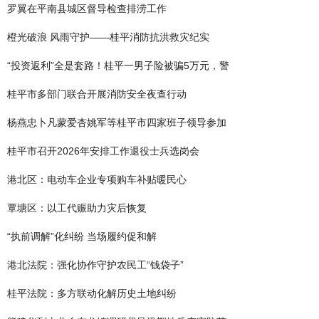
罗翼在平南县城区督导检查排涝工作
橙光破浪 风雨守护——桂平消防抗洪救灾纪实
“投资返利”全是套路！桂平一男子险被骗5万元，警
桂平市多部门联合开展消防安全夜查行动
杨燕忠卜凡蒙爱杏姚军等桂平市四家班子领导参加
桂平市召开2026年安排工作退役士兵选岗会
港北区：电动车企业专项购车补贴暖民心
覃塘区：以工代赈助力灾后恢复
“执前调解”化纠纷 当场履约促和解
港北法院：强化协作守护农民工“钱袋子”
桂平法院：多方联动化解历史土地纠纷