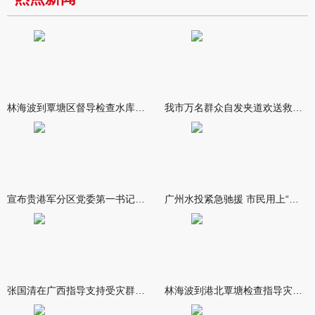
林海波到覃塘区督导检查水库安全度汛工作时强调 举一反三抓实抓
我市万名群众自发夹道欢送救援队伍
宣布贵港军分区党委第一书记任职大会召开 李洪晖宣读任职决定 林
广州水投紧急驰援 市民用上“放心水”
张国清在广西指导支持受灾群众生活保障和灾后抢修恢复工作时强调
林海波到港北覃塘检查指导灾后恢复重建工作时强调 众志成城抓紧