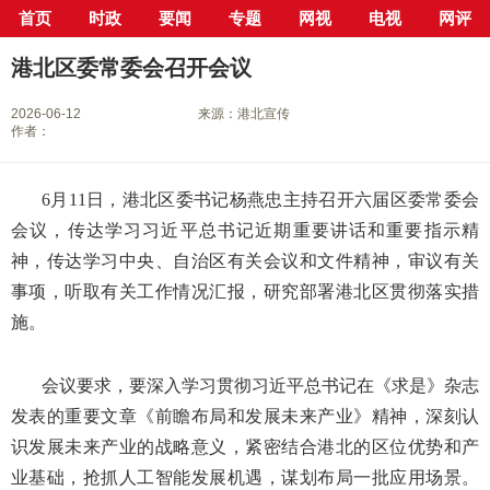
首页
时政
要闻
专题
网视
电视
网评
当前位置：
首页
>
新闻中心
>
县市区
>
港北区
> 正文
港北区委常委会召开会议
2026-06-12
来源：港北宣传
作者：
6月11日，港北区委书记杨燕忠主持召开六届区委常委会
会议，传达学习习近平总书记近期重要讲话和重要指示精
神，传达学习中央、自治区有关会议和文件精神，审议有关
事项，听取有关工作情况汇报，研究部署港北区贯彻落实措
施。
会议要求，要深入学习贯彻习近平总书记在《求是》杂志
发表的重要文章《前瞻布局和发展未来产业》精神，深刻认
识发展未来产业的战略意义，紧密结合港北的区位优势和产
业基础，抢抓人工智能发展机遇，谋划布局一批应用场景。