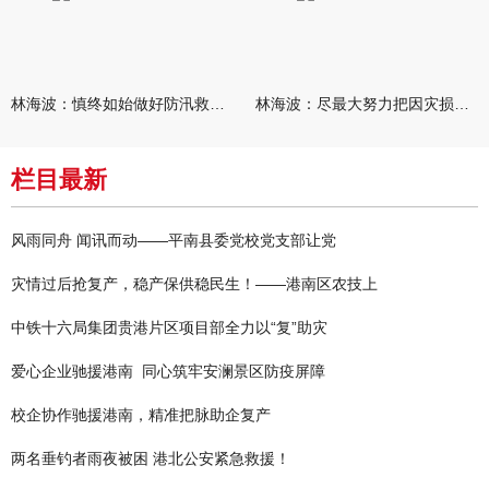
林海波：慎终如始做好防汛救灾各项工作 科学统筹加快推进灾后恢复
林海波：尽最大努力把因灾损失降到最低 坚决打赢防汛减灾救灾主动
栏目最新
风雨同舟 闻讯而动——平南县委党校党支部让党
灾情过后抢复产，稳产保供稳民生！——港南区农技上
中铁十六局集团贵港片区项目部全力以“复”助灾
爱心企业驰援港南 同心筑牢安澜景区防疫屏障
校企协作驰援港南，精准把脉助企复产
两名垂钓者雨夜被困 港北公安紧急救援！