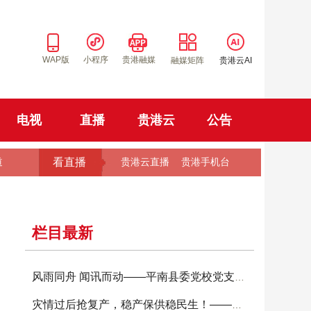
WAP版
小程序
贵港融媒
融媒矩阵
贵港云AI
电视
直播
贵港云
公告
看直播
道
贵港云直播
贵港手机台
栏目最新
风雨同舟 闻讯而动——平南县委党校党支部让党
灾情过后抢复产，稳产保供稳民生！——港南区农技上