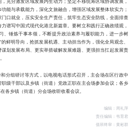
间，充分激发区域发展内生动力；坚定不移统筹区域协调发展，
乡功能与承载能力，深化文旅融合，增强区域发展整体软实力；
家门口就业，压实安全生产责任，筑牢生态安全防线，全面排查
奋力谱写中国式现代化港北新篇章。要树立和践行正确政绩观，
习、锤炼干事本领，不断提升政治素养与履职能力，进一步树
”的鲜明导向，抢抓发展机遇、主动担当作为，强化全局观念、
野谋划发展布局、更实举措破解发展难题、更强担当扛起发展责
展。
学和分组研讨等方式，以电视电话形式召开，主会场在区行政中
管职级干部以及乡镇（街道）党政正职在主会场参加会议；各乡
部在各乡镇（街道）分会场收听收看会议。
编辑：周礼萍
责任编辑：韦育君
值班终审：黄彬群