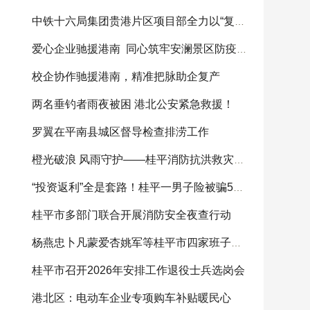
中铁十六局集团贵港片区项目部全力以“复”助灾
爱心企业驰援港南 同心筑牢安澜景区防疫屏障
校企协作驰援港南，精准把脉助企复产
两名垂钓者雨夜被困 港北公安紧急救援！
罗翼在平南县城区督导检查排涝工作
橙光破浪 风雨守护——桂平消防抗洪救灾纪实
“投资返利”全是套路！桂平一男子险被骗5万元，警
桂平市多部门联合开展消防安全夜查行动
杨燕忠卜凡蒙爱杏姚军等桂平市四家班子领导参加
桂平市召开2026年安排工作退役士兵选岗会
港北区：电动车企业专项购车补贴暖民心