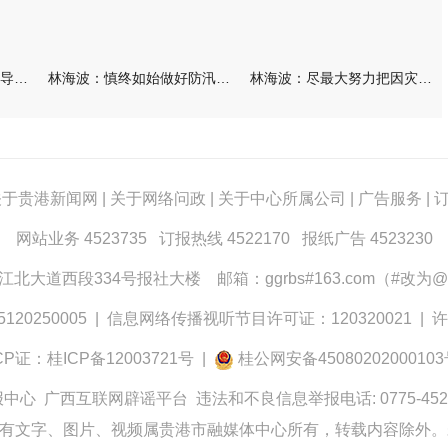
林海波到港北覃塘检查指导灾后恢复重建工作时强调 众志成城抓紧
林海波：慎终如始做好防汛救灾各项工作 科学统筹加快推进灾后恢复
林海波：尽最大努力把因灾损失降到最低 坚决打赢防汛减灾救灾主动
关于贵港新闻网
|
关于网络问政
|
关于中心所属公司
|
广告服务
|
网站业务 4523735 订报热线 4522170 报纸广告 4523230
大道西段334号报社大楼 邮箱：ggrbs#163.com（#改为@
0250005
|
信息网络传播视听节目许可证：120320021
|
许
CP证：桂ICP备12003721号
|
桂公网安备4508020200010
报中心
广西互联网辟谣平台
违法和不良信息举报电话: 0775-452
有文字、图片、视频属贵港市融媒体中心所有，转载内容除外。