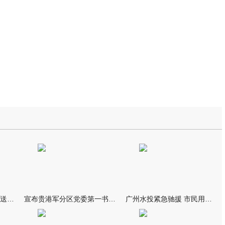
我市万名群众自发夹道欢送救援队伍
宣布贵港军分区党委第一书记任职大会召开 李洪晖宣读任职决定 林
广州水投紧急驰援 市民用上“放心水”