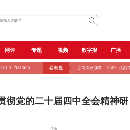
网评
专题
视频
数字报
广播
看电视
101.9
FM106.8
新闻综合频道
科教生活频
贯彻党的二十届四中全会精神研
作者：