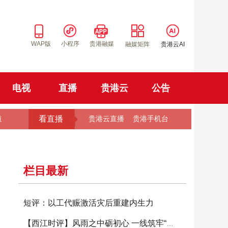
WAP版
小程序
贵港融媒
融媒矩阵
贵港云AI
电视
直播
贵港云
公告
看直播
道
贵港云直播
贵港手机台
栏目最新
短评：以工代赈激活灾后重建内生力
【西江时评】风雨之中砺初心 一线筑牢“红色堤