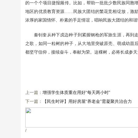
的一个个项目捷报频传。比如，帮助一批批少数民族同胞
地区的优质教育资源……民族大团结的繁花竞相绽放，激
浓厚的家国情怀、朴素的手足情谊，唱响民族大团结的和谐
秦钊奎从种下戍边种子到紧握钢枪的军旅生涯，再到
之歌，如同一粒树的种子，从大地里突破原壳、萌成幼苗
都坚守信仰，接续奋斗，奉献为荣。这棵树，必将长成参天
上一篇：
增强学生体质重在用好“每天两小时”
下一篇：
【民生时评】用好房屋“养老金”需凝聚共治合力
/