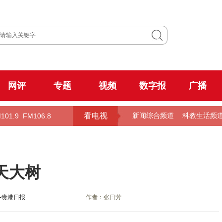
网评
专题
视频
数字报
广播
看电视
101.9
FM106.8
新闻综合频道
科教生活频
天大树
-贵港日报
作者：张日芳