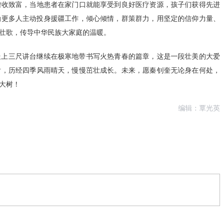
增收致富，当地患者在家门口就能享受到良好医疗资源，孩子们获得先进
励更多人主动投身援疆工作，倾心倾情，群策群力，用坚定的信仰力量、
壮歌，传导中华民族大家庭的温暖。
走上三尺讲台继续在极寒地带书写火热青春的篇章，这是一段壮美的大爱
后，历经四季风雨晴天，慢慢茁壮成长。未来，愿秦钊奎无论身在何处，
大树！
编辑：覃光英