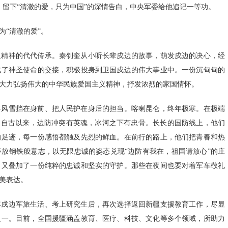
牲，留下“清澈的爱，只为中国”的深情告白，中央军委给他追记一等功。
“清澈的爱”。
边精神的代代传承。秦钊奎从小听长辈戍边的故事，萌发戍边的决心，经
成了神圣使命的交接，积极投身到卫国戍边的伟大事业中。一份沉甸甸的
大力弘扬伟大的中华民族爱国主义精神，抒发浓烈的家国情怀。
将风雪挡在身前、把人民护在身后的担当。喀喇昆仑，终年极寒。在极端
。自古以来，边防冲突有英魂，冰河之下有忠骨。长长的国防线上，他们
的足迹，每一份感悟都触及先烈的鲜血。在前行的路上，他们把青春和热
放钢铁般意志，以无限忠诚的姿态兑现“边防有我在，祖国请放心”的庄
，又叠加了一份纯粹的忠诚和坚实的守护。那些在夜间也要对着军车敬礼
美表达。
年戍边军旅生活、考上研究生后，再次选择返回新疆支援教育工作，尽显
之一。目前，全国援疆涵盖教育、医疗、科技、文化等多个领域，所助力