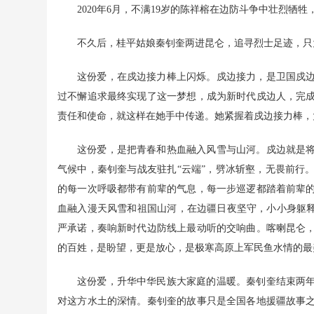
2020年6月，不满19岁的陈祥榕在边防斗争中壮烈牺
不久后，桂平姑娘秦钊奎两进昆仑，追寻烈士足迹，只为
这份爱，在戍边接力棒上闪烁。戍边接力，是卫国戍
过不懈追求最终实现了这一梦想，成为新时代戍边人，完
责任和使命，就这样在她手中传递。她紧握着戍边接力棒，
这份爱，是把青春和热血融入风雪与山河。戍边就是
气候中，秦钊奎与战友驻扎“云端”，劈冰斩壑，无畏前行
的每一次呼吸都带有前辈的气息，每一步巡逻都踏着前辈
血融入漫天风雪和祖国山河，在边疆日夜坚守，小小身躯释
严承诺，奏响新时代边防线上最动听的交响曲。喀喇昆仑
的百姓，是盼望，更是放心，是极寒高原上军民鱼水情的最
这份爱，升华中华民族大家庭的温暖。秦钊奎结束两
对这方水土的深情。秦钊奎的故事只是全国各地援疆故事