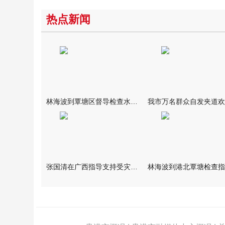
热点新闻
林海波到覃塘区督导检查水库安全度汛工作时强调 举一反三抓实抓
张国清在广西指导支持受灾群众生活保障和灾后抢修恢复工作时强调