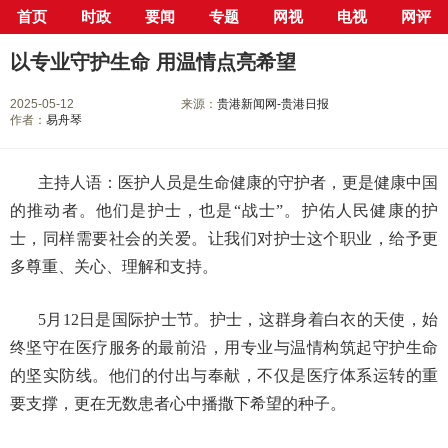
首页
时政
要闻
专题
网视
电视
网评
当前位置：
首页
>
新闻中心
>
网评
> 正文
以专业守护生命 用温情点亮希望
2025-05-12
来源：
贵港新闻网-贵港日报
作者：
易舟琴
主持人语：医护人员是生命健康的守护者，更是健康中国
的推动者。他们是护士，也是“战士”。护佑人民健康的护
士，同样需要社会的关爱。让我们对护士这个职业，给予更
多尊重、关心、理解和支持。
5月12日是国际护士节。护士，这群身着白衣的天使，始
终坚守在医疗服务的最前沿，用专业与温情构筑起守护生命
的坚实防线。他们的付出与奉献，不仅是医疗体系运转的重
要支撑，更在无数患者心中播撒下希望的种子。