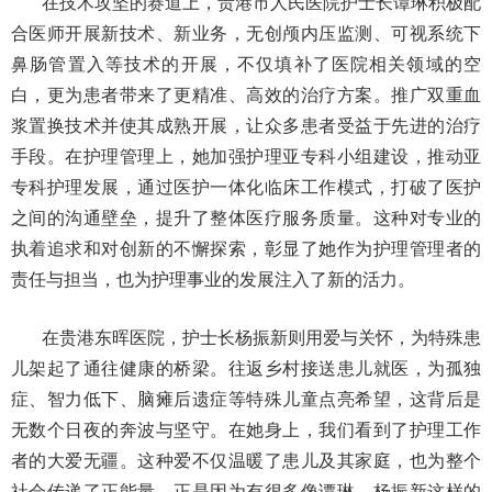
在技术攻坚的赛道上，贵港市人民医院护士长谭琳积极配
合医师开展新技术、新业务，无创颅内压监测、可视系统下
鼻肠管置入等技术的开展，不仅填补了医院相关领域的空
白，更为患者带来了更精准、高效的治疗方案。推广双重血
浆置换技术并使其成熟开展，让众多患者受益于先进的治疗
手段。在护理管理上，她加强护理亚专科小组建设，推动亚
专科护理发展，通过医护一体化临床工作模式，打破了医护
之间的沟通壁垒，提升了整体医疗服务质量。这种对专业的
执着追求和对创新的不懈探索，彰显了她作为护理管理者的
责任与担当，也为护理事业的发展注入了新的活力。
在贵港东晖医院，护士长杨振新则用爱与关怀，为特殊患
儿架起了通往健康的桥梁。往返乡村接送患儿就医，为孤独
症、智力低下、脑瘫后遗症等特殊儿童点亮希望，这背后是
无数个日夜的奔波与坚守。在她身上，我们看到了护理工作
者的大爱无疆。这种爱不仅温暖了患儿及其家庭，也为整个
社会传递了正能量。正是因为有很多像谭琳、杨振新这样的