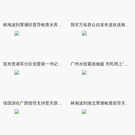
林海波到覃塘区督导检查水库安全度汛工作时强调 举一反三抓实抓
我市万名群众自发夹道欢送救援队伍
宣布贵港军分区党委第一书记任职大会召开 李洪晖宣读任职决定 林
广州水投紧急驰援 市民用上“放心水”
张国清在广西指导支持受灾群众生活保障和灾后抢修恢复工作时强调
林海波到港北覃塘检查指导灾后恢复重建工作时强调 众志成城抓紧