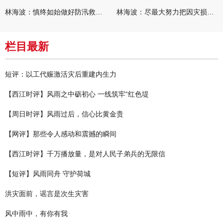
林海波：慎终如始做好防汛救灾各项工作 科学统筹加快推进灾后恢复
林海波：尽最大努力把因灾损失降到最低 坚决打赢防汛减灾救灾主动
栏目最新
短评：以工代赈激活灾后重建内生力
【西江时评】风雨之中砺初心 一线筑牢“红色堤
【周日时评】风雨过后，信心比黄金贵
【网评】那些令人感动和震撼的瞬间
【西江时评】千万播放量，是对人民子弟兵的无限信
【短评】风雨同舟 守护荷城
洪灾面前，谣言是次生灾害
风中雨中，有你有我