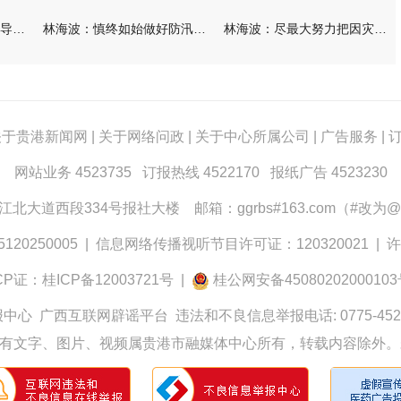
林海波到港北覃塘检查指导灾后恢复重建工作时强调 众志成城抓紧
林海波：慎终如始做好防汛救灾各项工作 科学统筹加快推进灾后恢复
林海波：尽最大努力把因灾损失降到最低 坚决打赢防汛减灾救灾主动
关于贵港新闻网
|
关于网络问政
|
关于中心所属公司
|
广告服务
|
网站业务 4523735 订报热线 4522170 报纸广告 4523230
大道西段334号报社大楼 邮箱：ggrbs#163.com（#改为@
0250005
|
信息网络传播视听节目许可证：120320021
|
许
CP证：桂ICP备12003721号
|
桂公网安备4508020200010
报中心
广西互联网辟谣平台
违法和不良信息举报电话: 0775-452
有文字、图片、视频属贵港市融媒体中心所有，转载内容除外。