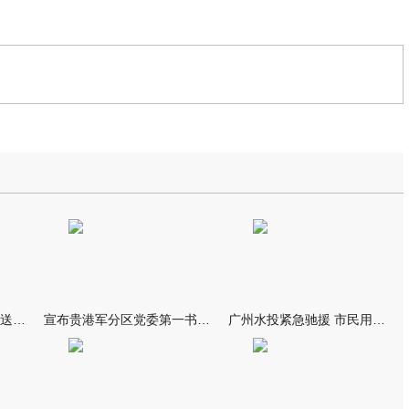
我市万名群众自发夹道欢送救援队伍
宣布贵港军分区党委第一书记任职大会召开 李洪晖宣读任职决定 林
广州水投紧急驰援 市民用上“放心水”