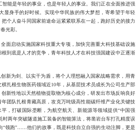
人工智能是年轻的事业，也是年轻人的事业。我们正在全面推进强
大显身手的好时候。实现中华民族的伟大梦想，寄希望于年轻
，把个人奋斗同国家前途命运紧紧联系在一起，跑好历史的接力
青春光彩。
，全面启动实施国家科技重大专项，加快完善重大科技基础设施
归根到底是人才的竞争，青年科技人才在科技强国建设中正逐渐
以创新为剑、以实干为盾，将个人理想融入国家战略需求，用青
棋扎根生物医药领域近10年，从基层技术员成长为公司生产部
，创新性地以天然植物提取物为核心成分，研发出市场反响良好
青年团队扎根青藏高原，攻克万吨级高性能碳纤维产业化关键技
先水平，打破国际垄断，为航空航天、新能源等领域提供“中国强
耗时两年突破隧道施工装备的智能算法，将凿岩台车打孔精度误
迈向“领跑”……他们的故事，既是科技自立自强的生动注脚，更是