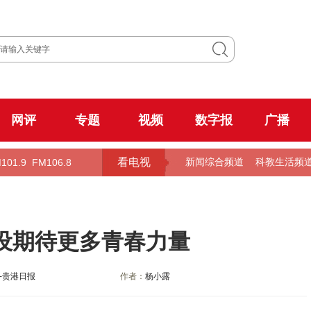
网评
专题
视频
数字报
广播
看电视
101.9
FM106.8
新闻综合频道
科教生活频
设期待更多青春力量
-贵港日报
作者：
杨小露