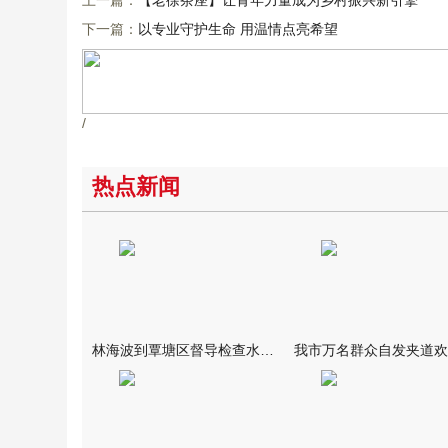
上一篇：
【老徐茶座】让青年力量成为乡村振兴新引擎
下一篇：
以专业守护生命 用温情点亮希望
/
热点新闻
林海波到覃塘区督导检查水库安全度汛工作时强调 举一反三抓实抓