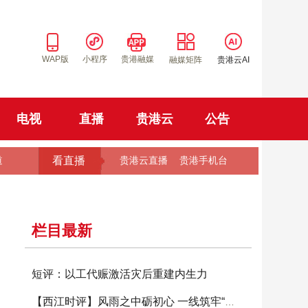
WAP版
小程序
贵港融媒
融媒矩阵
贵港云AI
电视
直播
贵港云
公告
看直播
道
贵港云直播
贵港手机台
栏目最新
短评：以工代赈激活灾后重建内生力
【西江时评】风雨之中砺初心 一线筑牢“红色堤