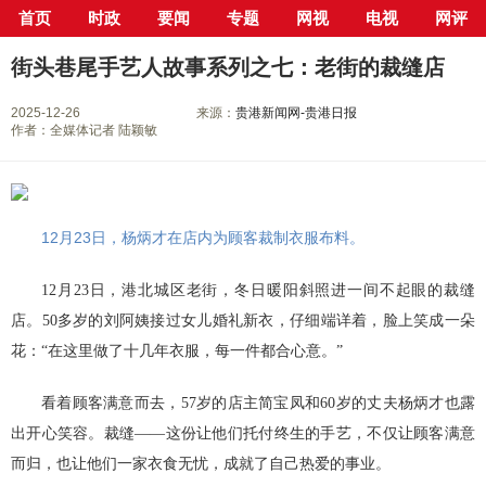
首页
时政
要闻
专题
网视
电视
网评
当前位置：
首页
>
新闻中心
>
行业
> 正文
街头巷尾手艺人故事系列之七：老街的裁缝店
2025-12-26
来源：
贵港新闻网-贵港日报
作者：全媒体记者 陆颖敏
12月23日，杨炳才在店内为顾客裁制衣服布料。
12月23日，港北城区老街，冬日暖阳斜照进一间不起眼的裁缝
店。50多岁的刘阿姨接过女儿婚礼新衣，仔细端详着，脸上笑成一朵
花：“在这里做了十几年衣服，每一件都合心意。”
看着顾客满意而去，57岁的店主简宝凤和60岁的丈夫杨炳才也露
出开心笑容。裁缝——这份让他们托付终生的手艺，不仅让顾客满意
而归，也让他们一家衣食无忧，成就了自己热爱的事业。