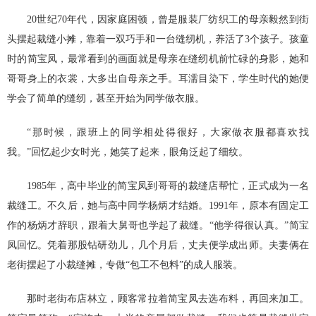
20世纪70年代，因家庭困顿，曾是服装厂纺织工的母亲毅然到街
头摆起裁缝小摊，靠着一双巧手和一台缝纫机，养活了3个孩子。孩童
时的简宝凤，最常看到的画面就是母亲在缝纫机前忙碌的身影，她和
哥哥身上的衣裳，大多出自母亲之手。耳濡目染下，学生时代的她便
学会了简单的缝纫，甚至开始为同学做衣服。
“那时候，跟班上的同学相处得很好，大家做衣服都喜欢找
我。”回忆起少女时光，她笑了起来，眼角泛起了细纹。
1985年，高中毕业的简宝凤到哥哥的裁缝店帮忙，正式成为一名
裁缝工。不久后，她与高中同学杨炳才结婚。1991年，原本有固定工
作的杨炳才辞职，跟着大舅哥也学起了裁缝。“他学得很认真。”简宝
凤回忆。凭着那股钻研劲儿，几个月后，丈夫便学成出师。夫妻俩在
老街摆起了小裁缝摊，专做“包工不包料”的成人服装。
那时老街布店林立，顾客常拉着简宝凤去选布料，再回来加工。