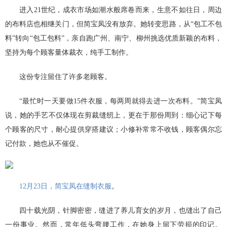
进入21世纪，成衣市场如潮水般席卷而来，生意不如往日，周边
的布料店也相继关门，但简宝凤没有放弃。她转变思路，从“包工不包
料”转向“包工包料”，亲自跑广州、南宁、柳州挑选优质新颖的布料，
坚持为每个顾客量体裁衣，纯手工制作。
这份专注留住了许多老顾客。
“最忙时一天要做15件衣服，每两周就得去进一次布料。”简宝凤
说，她的手艺不仅体现在剪裁缝纫上，更在于那份周到：细心记下每
个顾客的尺寸，耐心提供穿搭建议；小修补常常不收钱，顾客偶尔忘
记付款，她也从不催促。
。
12月23日，简宝凤在缝制衣服
四十载光阴，针脚密密，缝进了养儿育女的岁月，也缝出了自己
一份事业。然而，常年低头弯腰工作，在她身上留下劳损的印记。