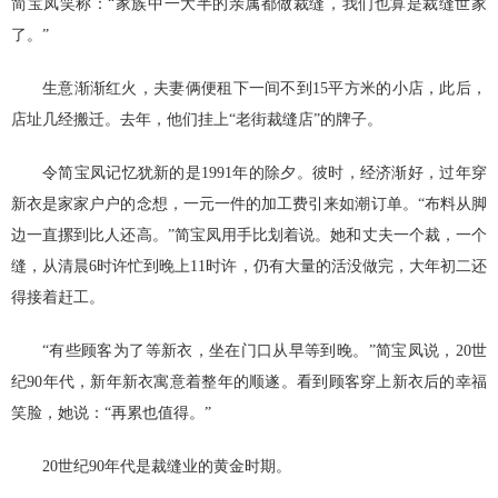
简宝凤笑称：“家族中一大半的亲属都做裁缝，我们也算是裁缝世家
了。”
生意渐渐红火，夫妻俩便租下一间不到15平方米的小店，此后，
店址几经搬迁。去年，他们挂上“老街裁缝店”的牌子。
令简宝凤记忆犹新的是1991年的除夕。彼时，经济渐好，过年穿
新衣是家家户户的念想，一元一件的加工费引来如潮订单。“布料从脚
边一直摞到比人还高。”简宝凤用手比划着说。她和丈夫一个裁，一个
缝，从清晨6时许忙到晚上11时许，仍有大量的活没做完，大年初二还
得接着赶工。
“有些顾客为了等新衣，坐在门口从早等到晚。”简宝凤说，20世
纪90年代，新年新衣寓意着整年的顺遂。看到顾客穿上新衣后的幸福
笑脸，她说：“再累也值得。”
20世纪90年代是裁缝业的黄金时期。