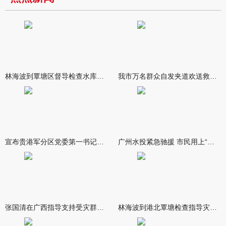
林海波到覃塘区督导检查水库安全度汛工作时强调 举一反三抓实抓
我市万名群众自发夹道欢送救援队伍
宣布贵港军分区党委第一书记任职大会召开 李洪晖宣读任职决定 林
广州水投紧急驰援 市民用上“放心水”
张国清在广西指导支持受灾群众生活保障和灾后抢修恢复工作时强调
林海波到港北覃塘检查指导灾后恢复重建工作时强调 众志成城抓紧