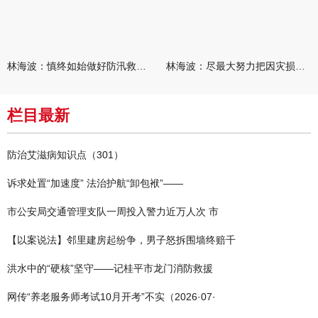
林海波：慎终如始做好防汛救灾各项工作 科学统筹加快推进灾后恢复
林海波：尽最大努力把因灾损失降到最低 坚决打赢防汛减灾救灾主动
栏目最新
防治艾滋病知识点（301）
诉求处置“加速度” 法治护航“卸包袱”——
市公安局交通管理支队一周投入警力近万人次 市
【以案说法】邻里建房起纷争，男子怒拆围墙终赔千
洪水中的“硬核”坚守——记桂平市龙门消防救援
网传“养老服务师考试10月开考”不实（2026·07·