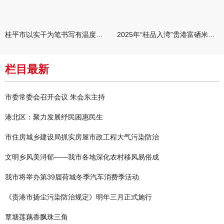
桂平市以实干为笔书写有温度的民生答卷
2025年“桂品入湾”贵港富硒米产销对接活动在广州举行
栏目最新
市委常委会召开会议 朱会东主持
港北区：聚力发展纾民困惠民生
市住房城乡建设局抓实房屋市政工程大气污染防治
文明乡风美浔郁——我市各地深化农村移风易俗成
我市将举办第39届荷城冬季汽车消费季活动
《贵港市扬尘污染防治规定》明年三月正式施行
覃塘莲藕香飘珠三角