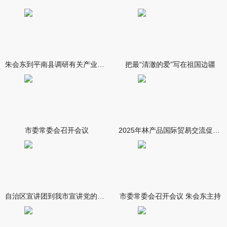
朱会东到平南县调研有关产业发展情况
把最“清澈的爱”写在祖国边疆
市委常委会召开会议
2025年林产品国际贸易交流促进会在南宁举行
自治区宣讲团到我市宣讲党的二十届四中全会精神 孙睿君作宣讲报
市委常委会召开会议 朱会东主持