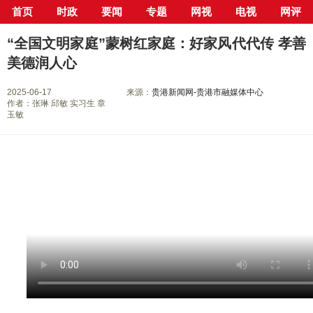
首页
时政
要闻
专题
网视
电视
网评
当前位置：
首页
>
专栏
>
争创全国文明城市 共享文明建设成果
> 正文
“全国文明家庭”蒙树红家庭：好家风代代传 孝善
美德润人心
2025-06-17
来源：
贵港新闻网-贵港市融媒体中心
作者：张琳 邱敏 实习生 章
玉敏