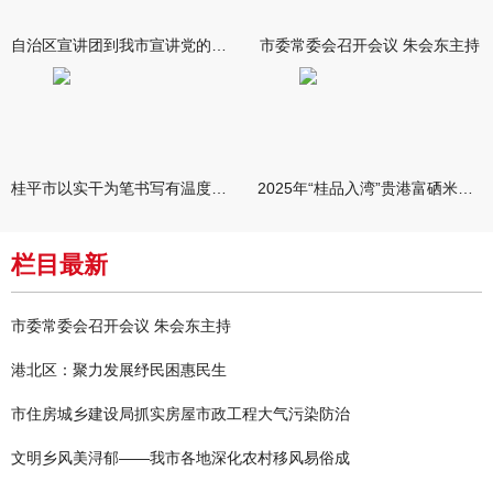
自治区宣讲团到我市宣讲党的二十届四中全会精神 孙睿君作宣讲报
市委常委会召开会议 朱会东主持
桂平市以实干为笔书写有温度的民生答卷
2025年“桂品入湾”贵港富硒米产销对接活动在广州举行
栏目最新
市委常委会召开会议 朱会东主持
港北区：聚力发展纾民困惠民生
市住房城乡建设局抓实房屋市政工程大气污染防治
文明乡风美浔郁——我市各地深化农村移风易俗成