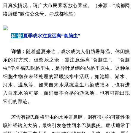
日真实情况，请广大市民乘客放心乘坐。（来源：“成都网
络辟谣”微信公众号、@成都地铁）
科 普
夏季戏水注意远离“食脑虫”
详情：
随着盛夏来临，戏水成为人们防暑降温、休闲娱
乐的好方式。但欢乐之余，需注意远离“食脑虫”。 “食脑
虫”学名福氏耐格里虫，是异叶足纲的内格里原虫。这种单
细胞生物在未经处理的温暖淡水中活跃，如池塘、湖水、
河水、温泉等。如果自来水系统发生污染或损坏，也有进
入自来水的可能，而消毒不合格的游泳池，也有可能出现
它们的踪迹。
若含有福氏耐格里虫的水冲进鼻腔，则有很小的可能性沿
嗅神经钻入大脑，最终引发急性阿米巴脑膜炎。症状通常于