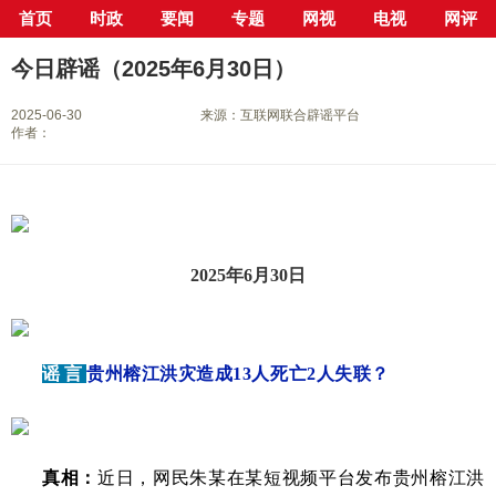
首页
时政
要闻
专题
网视
电视
网评
当前位置：
首页
>
专栏
>
今日辟谣
> 正文
今日辟谣（2025年6月30日）
2025-06-30
来源：互联网联合辟谣平台
作者：
2025年6月30日
谣 言
贵州榕江洪灾造成13人死亡2人失联？
真相：
近日，网民朱某在某短视频平台发布贵州榕江洪