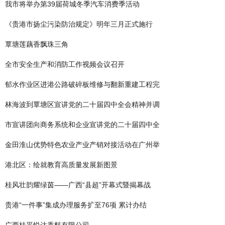
我市将举办第39届荷城冬季汽车消费季活动
《贵港市扬尘污染防治规定》明年三月正式施行
覃塘莲藕香飘珠三角
全市安全生产和消防工作视频会议召开
郁水作业区进港公路破碎板维修与翻新重建工程完
林海波到覃塘区宣讲党的二十届四中全会精神并调
市宣讲团向商务系统和企业宣讲党的二十届四中全
金田淮山优势特色农业产业产销对接活动在广州举
港北区：绘就教育高质量发展新图景
桂风壮韵耀绿茵——广西“县超”开幕式暨揭幕战
贵港“一件事”集成办理服务扩至76项 累计办结