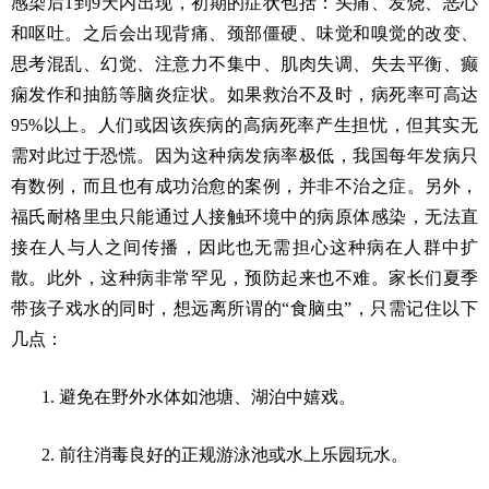
感染后1到9天内出现，初期的症状包括：头痛、发烧、恶心
和呕吐。之后会出现背痛、颈部僵硬、味觉和嗅觉的改变、
思考混乱、幻觉、注意力不集中、肌肉失调、失去平衡、癫
痫发作和抽筋等脑炎症状。如果救治不及时，病死率可高达
95%以上。人们或因该疾病的高病死率产生担忧，但其实无
需对此过于恐慌。因为这种病发病率极低，我国每年发病只
有数例，而且也有成功治愈的案例，并非不治之症。另外，
福氏耐格里虫只能通过人接触环境中的病原体感染，无法直
接在人与人之间传播，因此也无需担心这种病在人群中扩
散。此外，这种病非常罕见，预防起来也不难。家长们夏季
带孩子戏水的同时，想远离所谓的“食脑虫”，只需记住以下
几点：
1. 避免在野外水体如池塘、湖泊中嬉戏。
2. 前往消毒良好的正规游泳池或水上乐园玩水。