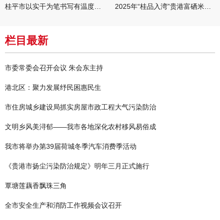
桂平市以实干为笔书写有温度的民生答卷
2025年“桂品入湾”贵港富硒米产销对接活动在广州举行
栏目最新
市委常委会召开会议 朱会东主持
港北区：聚力发展纾民困惠民生
市住房城乡建设局抓实房屋市政工程大气污染防治
文明乡风美浔郁——我市各地深化农村移风易俗成
我市将举办第39届荷城冬季汽车消费季活动
《贵港市扬尘污染防治规定》明年三月正式施行
覃塘莲藕香飘珠三角
全市安全生产和消防工作视频会议召开