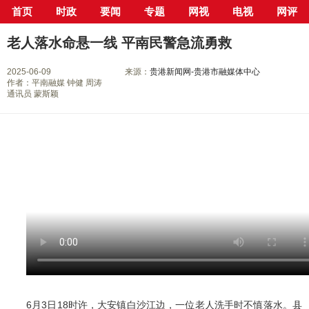
首页
时政
要闻
专题
网视
电视
网评
当前位置：
首页
>
专栏
>
践行社会主义核心价值观
> 正文
老人落水命悬一线 平南民警急流勇救
2025-06-09
来源：
贵港新闻网-贵港市融媒体中心
作者：平南融媒 钟健 周涛
通讯员 蒙斯颖
6月3日18时许，大安镇白沙江边，一位老人洗手时不慎落水。县