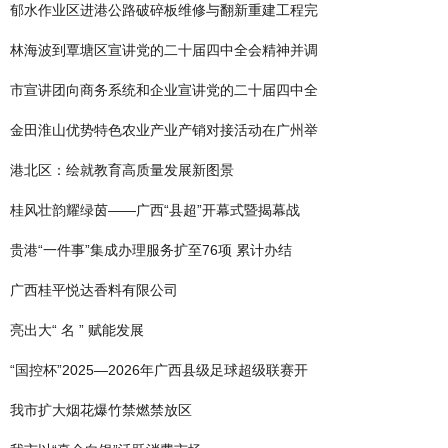
郁水作业区进港公路破碎板维修与翻新重建工程完
林海波到覃塘区宣讲党的二十届四中全会精神并调
市宣讲团向商务系统和企业宣讲党的二十届四中全
金田淮山优势特色农业产业产销对接活动在广州举
港北区：绘就教育高质量发展新图景
桂风壮韵耀绿茵——广西“县超”开幕式暨揭幕战
贵港“一件事”集成办理服务扩至76项 累计办结
​广西桂平悦达香料有限公司
亮出大“ 名 ” 赋能发展
“国控杯”2025—2026年广西县级足球超级联赛开
我市扩大烟花爆竹禁燃禁放区