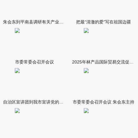
朱会东到平南县调研有关产业发展情况
把最“清澈的爱”写在祖国边疆
市委常委会召开会议
2025年林产品国际贸易交流促进会在南宁举行
自治区宣讲团到我市宣讲党的二十届四中全会精神 孙睿君作宣讲报
市委常委会召开会议 朱会东主持