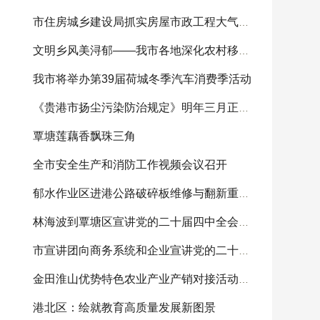
市住房城乡建设局抓实房屋市政工程大气污染防治
文明乡风美浔郁——我市各地深化农村移风易俗成
我市将举办第39届荷城冬季汽车消费季活动
《贵港市扬尘污染防治规定》明年三月正式施行
覃塘莲藕香飘珠三角
全市安全生产和消防工作视频会议召开
郁水作业区进港公路破碎板维修与翻新重建工程完
林海波到覃塘区宣讲党的二十届四中全会精神并调
市宣讲团向商务系统和企业宣讲党的二十届四中全
金田淮山优势特色农业产业产销对接活动在广州举
港北区：绘就教育高质量发展新图景