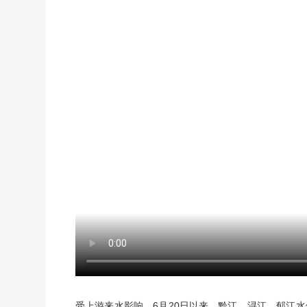
受上游来水影响，6月20日以来，黔江、浔江、郁江水位持