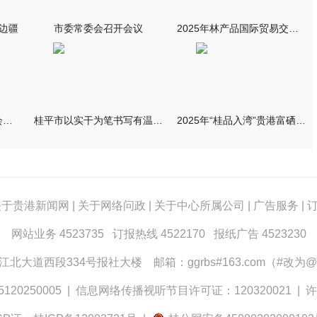
国边疆
市委常委会召开会议
2025年林产品国际贸易交流促进会在南宁举行
市委常委会召开会议 朱会东主持
桂平市以实干为笔书写有温度的民生答卷
2025年“桂品入湾”贵港富硒米产销对接活动在广州举行
关于贵港新闻网
|
关于网络问政
|
关于中心所属公司
|
广告服务
|
网站业务 4523735 订报热线 4522170 报纸广告 4523230
大道西段334号报社大楼 邮箱：ggrbs#163.com（#改为@
0250005
|
信息网络传播视听节目许可证：120320021
|
许