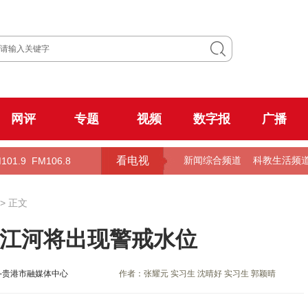
网评
专题
视频
数字报
广播
看电视
101.9
FM106.8
新闻综合频道
科教生活频
> 正文
分江河将出现警戒水位
-贵港市融媒体中心
作者：张耀元 实习生 沈晴好 实习生 郭颖晴