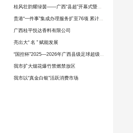
桂风壮韵耀绿茵——广西“县超”开幕式暨揭幕战
贵港“一件事”集成办理服务扩至76项 累计办结
​广西桂平悦达香料有限公司
亮出大“ 名 ” 赋能发展
“国控杯”2025—2026年广西县级足球超级联赛开
我市扩大烟花爆竹禁燃禁放区
我市以“真金白银”活跃消费市场