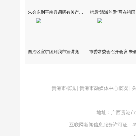
朱会东到平南县调研有关产业发展情况
把最“清澈的爱”写在祖
自治区宣讲团到我市宣讲党的二十届四中全会精神 孙睿君作宣讲报
贵港市概况
|
贵港市融媒体中心概况
|
地址：广西贵港市江北
互联网新闻信息服务许可证：4512