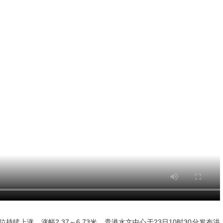
续上涨，涨幅2.37～6.73米。贵港水文中心于23日10时30分发布洪