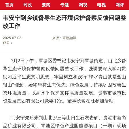
首页
时政
要闻
专题
网视
电视
网评
当前位置：
首页
>
专栏
>
坚决打好污染防治攻坚战
> 正文
韦安宁到乡镇督导生态环境保护督察反馈问题整
改工作
2025-07-03
来源：覃塘融媒
作者：
7月2日下午，覃塘区委书记韦安宁到覃塘街道、山北乡督
导生态环境保护督察反馈问题整改工作，强调要深入学习贯
彻习近平生态文明思想，牢固树立和践行“绿水青山就是金山
银山”理念，始终坚持生态优先、绿色发展，持续巩固改善生
态环境质量，以高水平保护支撑高质量发展。贵港市城市投
资发展集团有限公司党委书记、董事长曾在旺参加活动。
韦安宁先后来到山北乡三等山日生石灰岩矿、贵港市新尚
品矿业有限公司、覃塘区绿色产业园能源项目（一期）现场