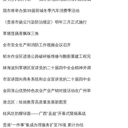
我市将举办第39届荷城冬季汽车消费季活动
《贵港市扬尘污染防治规定》明年三月正式施行
覃塘莲藕香飘珠三角
全市安全生产和消防工作视频会议召开
郁水作业区进港公路破碎板维修与翻新重建工程完
林海波到覃塘区宣讲党的二十届四中全会精神并调
市宣讲团向商务系统和企业宣讲党的二十届四中全
金田淮山优势特色农业产业产销对接活动在广州举
港北区：绘就教育高质量发展新图景
桂风壮韵耀绿茵——广西“县超”开幕式暨揭幕战
贵港“一件事”集成办理服务扩至76项 累计办结