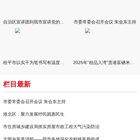
自治区宣讲团到我市宣讲党的二十届四中全会精神 孙睿君作宣讲报
市委常委会召开会议 朱会东主持
桂平市以实干为笔书写有温度的民生答卷
2025年“桂品入湾”贵港富硒米产销对接活动在广州举行
栏目最新
市委常委会召开会议 朱会东主持
港北区：聚力发展纾民困惠民生
市住房城乡建设局抓实房屋市政工程大气污染防治
文明乡风美浔郁——我市各地深化农村移风易俗成