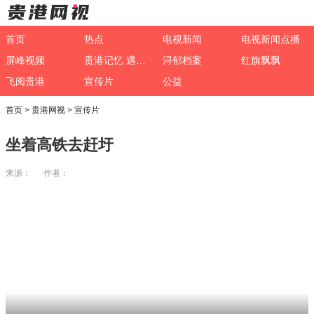
首页
热点
电视新闻
电视新闻点播
屏峰视频
贵港记忆 遇见非遗
浔郁档案
红旗飘飘
飞阅贵港
宣传片
公益
首页
>
贵港网视
>
宣传片
坐着高铁去赶圩
来源： 作者：