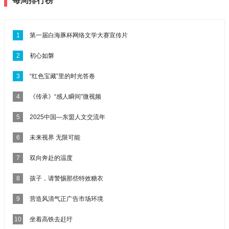
每周排行榜
1
第一届白海豚杯网络文学大赛宣传片
2
初心如磐
3
“红色宝藏”里的时光答卷
4
《传承》“感人瞬间”微视频
5
2025中国—东盟人文交流年
6
未来视界 无限可能
7
双向奔赴的温度
8
孩子，请警惕那些特效糖衣
9
营造风清气正广告市场环境
10
坐着高铁去赶圩