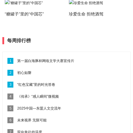
“糖罐子”里的“中国芯”
珍爱生命 拒绝酒驾
每周排行榜
1
第一届白海豚杯网络文学大赛宣传片
2
初心如磐
3
“红色宝藏”里的时光答卷
4
《传承》“感人瞬间”微视频
5
2025中国—东盟人文交流年
6
未来视界 无限可能
7
双向奔赴的温度