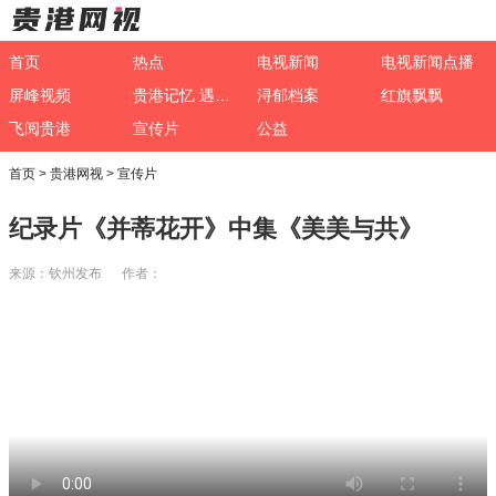
首页
热点
电视新闻
电视新闻点播
屏峰视频
贵港记忆 遇见非遗
浔郁档案
红旗飘飘
飞阅贵港
宣传片
公益
首页
>
贵港网视
>
宣传片
纪录片《并蒂花开》中集《美美与共》
来源：钦州发布 作者：