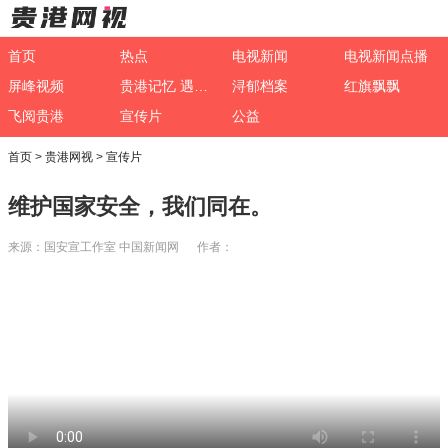
首页
热点
电视新闻
电视新闻点播
屏峰视频
贵港记忆 遇见非遗
浔郁档案
红旗飘飘
飞阅贵港
宣传片
公益
首页
>
贵港网视
>
宣传片
维护国家安全，我们同在。
来源：国安宣工作室 中国新闻网 作者：