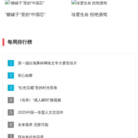
“糖罐子”里的“中国芯”
珍爱生命 拒绝酒驾
每周排行榜
1
第一届白海豚杯网络文学大赛宣传片
2
初心如磐
3
“红色宝藏”里的时光答卷
4
《传承》“感人瞬间”微视频
5
2025中国—东盟人文交流年
6
未来视界 无限可能
7
双向奔赴的温度