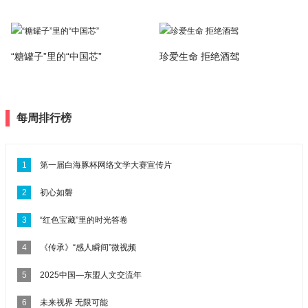
“糖罐子”里的“中国芯”
珍爱生命 拒绝酒驾
每周排行榜
1
第一届白海豚杯网络文学大赛宣传片
2
初心如磐
3
“红色宝藏”里的时光答卷
4
《传承》“感人瞬间”微视频
5
2025中国—东盟人文交流年
6
未来视界 无限可能