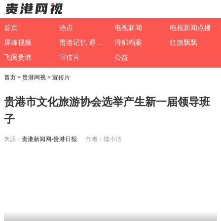
首页
热点
电视新闻
电视新闻点播
屏峰视频
贵港记忆 遇见非遗
浔郁档案
红旗飘飘
飞阅贵港
宣传片
公益
首页
>
贵港网视
>
宣传片
贵港市文化旅游协会选举产生新一届领导班
子
来源：
贵港新闻网-贵港日报
作者：陆小洁