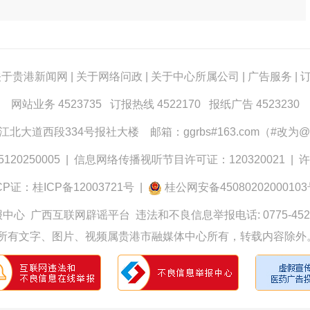
关于贵港新闻网
|
关于网络问政
|
关于中心所属公司
|
广告服务
|
网站业务 4523735 订报热线 4522170 报纸广告 4523230
大道西段334号报社大楼 邮箱：ggrbs#163.com（#改为@
0250005
|
信息网络传播视听节目许可证：120320021
|
许
CP证：桂ICP备12003721号
|
桂公网安备4508020200010
报中心
广西互联网辟谣平台
违法和不良信息举报电话: 0775-452
所有文字、图片、视频属贵港市融媒体中心所有，转载内容除外