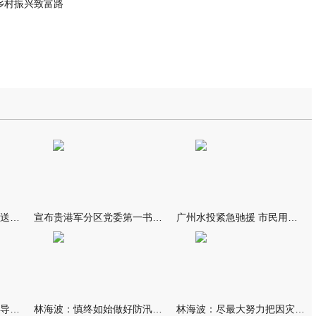
乡村振兴致富路
我市万名群众自发夹道欢送救援队伍
宣布贵港军分区党委第一书记任职大会召开 李洪晖宣读任职决定 林
广州水投紧急驰援 市民用上“放心水”
林海波到港北覃塘检查指导灾后恢复重建工作时强调 众志成城抓紧
林海波：慎终如始做好防汛救灾各项工作 科学统筹加快推进灾后恢复
林海波：尽最大努力把因灾损失降到最低 坚决打赢防汛减灾救灾主动