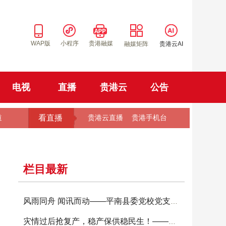
WAP版
小程序
贵港融媒
融媒矩阵
贵港云AI
电视
直播
贵港云
公告
看直播
道
贵港云直播
贵港手机台
栏目最新
风雨同舟 闻讯而动——平南县委党校党支部让党
灾情过后抢复产，稳产保供稳民生！——港南区农技上