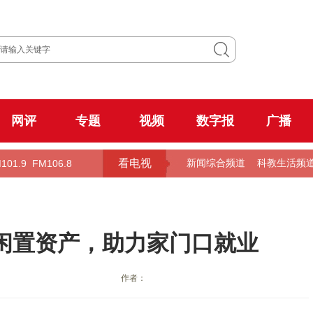
网评
专题
视频
数字报
广播
看电视
101.9
FM106.8
新闻综合频道
科教生活频
闲置资产，助力家门口就业
作者：