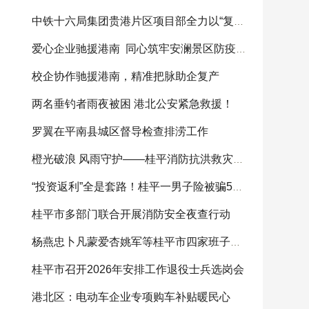
中铁十六局集团贵港片区项目部全力以“复”助灾
爱心企业驰援港南 同心筑牢安澜景区防疫屏障
校企协作驰援港南，精准把脉助企复产
两名垂钓者雨夜被困 港北公安紧急救援！
罗翼在平南县城区督导检查排涝工作
橙光破浪 风雨守护——桂平消防抗洪救灾纪实
“投资返利”全是套路！桂平一男子险被骗5万元，警
桂平市多部门联合开展消防安全夜查行动
杨燕忠卜凡蒙爱杏姚军等桂平市四家班子领导参加
桂平市召开2026年安排工作退役士兵选岗会
港北区：电动车企业专项购车补贴暖民心