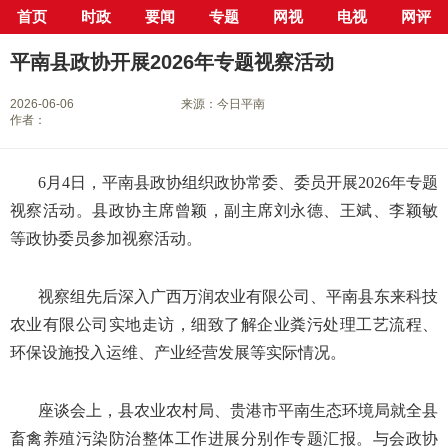
首页
时政
要闻
专题
网视
电视
网评
当前位置：
首页
>
新闻中心
>
县市区
>
平南县
> 正文
平南县政协开展2026年专题视察活动
2026-06-06
来源：今日平南
作者：
6月4日，平南县政协组织政协常委、委员开展2026年专题
视察活动。县政协主席曾颖，副主席刘永德、王斌、李颖敏
等政协委员参加视察活动。
视察组先后深入广西万润农业有限公司、平南县东来科技
农业有限公司实地走访，细致了解企业粪污处理工艺流程、
环保设施投入运维、产业经营发展等实际情况。
座谈会上，县农业农村局、贵港市平南生态环境局就全县
畜禽养殖污染防治整体工作进展分别作专题汇报。与会政协