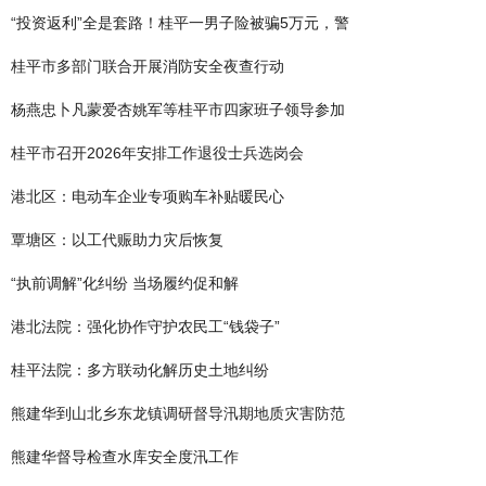
“投资返利”全是套路！桂平一男子险被骗5万元，警
桂平市多部门联合开展消防安全夜查行动
杨燕忠卜凡蒙爱杏姚军等桂平市四家班子领导参加
桂平市召开2026年安排工作退役士兵选岗会
港北区：电动车企业专项购车补贴暖民心
覃塘区：以工代赈助力灾后恢复
“执前调解”化纠纷 当场履约促和解
港北法院：强化协作守护农民工“钱袋子”
桂平法院：多方联动化解历史土地纠纷
熊建华到山北乡东龙镇调研督导汛期地质灾害防范
熊建华督导检查水库安全度汛工作