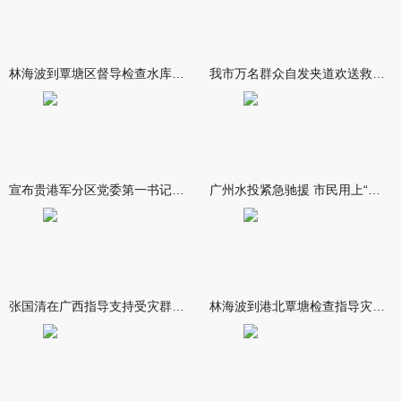
林海波到覃塘区督导检查水库安全度汛工作时强调 举一反三抓实抓
我市万名群众自发夹道欢送救援队伍
宣布贵港军分区党委第一书记任职大会召开 李洪晖宣读任职决定 林
广州水投紧急驰援 市民用上“放心水”
张国清在广西指导支持受灾群众生活保障和灾后抢修恢复工作时强调
林海波到港北覃塘检查指导灾后恢复重建工作时强调 众志成城抓紧