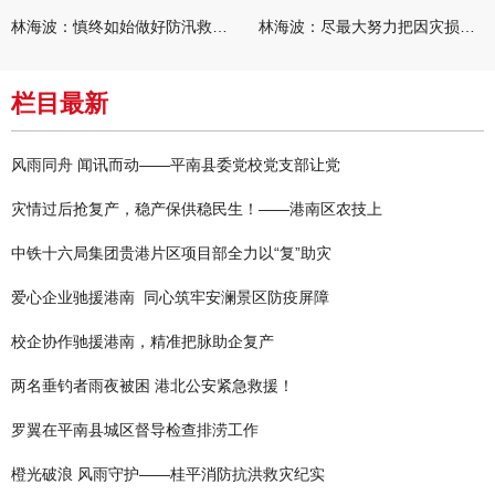
林海波：慎终如始做好防汛救灾各项工作 科学统筹加快推进灾后恢复
林海波：尽最大努力把因灾损失降到最低 坚决打赢防汛减灾救灾主动
栏目最新
风雨同舟 闻讯而动——平南县委党校党支部让党
灾情过后抢复产，稳产保供稳民生！——港南区农技上
中铁十六局集团贵港片区项目部全力以“复”助灾
爱心企业驰援港南 同心筑牢安澜景区防疫屏障
校企协作驰援港南，精准把脉助企复产
两名垂钓者雨夜被困 港北公安紧急救援！
罗翼在平南县城区督导检查排涝工作
橙光破浪 风雨守护——桂平消防抗洪救灾纪实