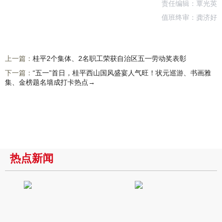
责任编辑：覃光英
值班终审：龚济好
上一篇：
桂平2个集体、2名职工荣获自治区五一劳动奖表彰
下一篇：
“五一”首日，桂平西山国风盛宴人气旺！状元巡游、书画雅
集、金榜题名墙成打卡热点→
热点新闻