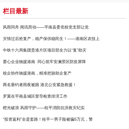
栏目最新
风雨同舟 闻讯而动——平南县委党校党支部让党
灾情过后抢复产，稳产保供稳民生！——港南区农技上
中铁十六局集团贵港片区项目部全力以“复”助灾
爱心企业驰援港南 同心筑牢安澜景区防疫屏障
校企协作驰援港南，精准把脉助企复产
两名垂钓者雨夜被困 港北公安紧急救援！
罗翼在平南县城区督导检查排涝工作
橙光破浪 风雨守护——桂平消防抗洪救灾纪实
“投资返利”全是套路！桂平一男子险被骗5万元，警