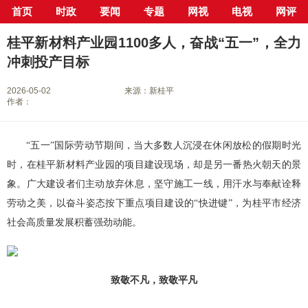
首页
时政
要闻
专题
网视
电视
网评
当前位置：
首页
>
新闻中心
>
县市区
>
桂平市
> 正文
桂平新材料产业园1100多人，奋战“五一”，全力
冲刺投产目标
2026-05-02
来源：新桂平
作者：
“五一”国际劳动节期间，当大多数人沉浸在休闲放松的假期时光
时，在桂平新材料产业园的项目建设现场，却是另一番热火朝天的景
象。广大建设者们主动放弃休息，坚守施工一线，用汗水与奉献诠释
劳动之美，以奋斗姿态按下重点项目建设的“快进键”，为桂平市经济
社会高质量发展积蓄强劲动能。
致敬不凡，致敬平凡