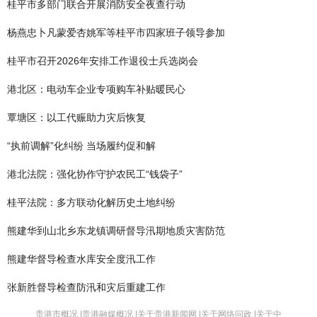
桂平市多部门联合开展消防安全夜查行动
杨燕忠卜凡蒙爱杏姚军等桂平市四家班子领导参加
桂平市召开2026年安排工作退役士兵选岗会
港北区：电动车企业专项购车补贴暖民心
覃塘区：以工代赈助力灾后恢复
“执前调解”化纠纷 当场履约促和解
港北法院：强化协作守护农民工“钱袋子”
桂平法院：多方联动化解历史土地纠纷
熊建华到山北乡东龙镇调研督导汛期地质灾害防范
熊建华督导检查水库安全度汛工作
张新胜督导检查防汛和灾后重建工作
贵港市概况 |
贵港融媒概况 |
关于贵港新闻网 |
关于网络问政 |
关于中