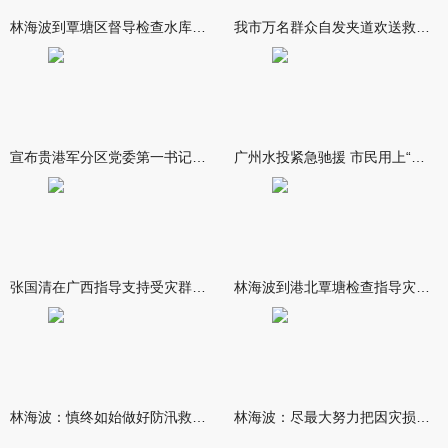
林海波到覃塘区督导检查水库安全度汛工作时强调 举一反三抓实抓
我市万名群众自发夹道欢送救援队伍
宣布贵港军分区党委第一书记任职大会召开 李洪晖宣读任职决定 林
广州水投紧急驰援 市民用上“放心水”
张国清在广西指导支持受灾群众生活保障和灾后抢修恢复工作时强调
林海波到港北覃塘检查指导灾后恢复重建工作时强调 众志成城抓紧
林海波：慎终如始做好防汛救灾各项工作 科学统筹加快推进灾后恢复
林海波：尽最大努力把因灾损失降到最低 坚决打赢防汛减灾救灾主动