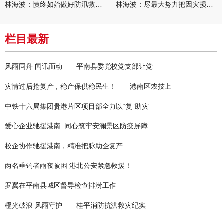
林海波：慎终如始做好防汛救灾各项工作 科学统筹加快推进灾后恢复
林海波：尽最大努力把因灾损失降到最低 坚决打赢防汛减灾救灾主动
栏目最新
风雨同舟 闻讯而动——平南县委党校党支部让党
灾情过后抢复产，稳产保供稳民生！——港南区农技上
中铁十六局集团贵港片区项目部全力以“复”助灾
爱心企业驰援港南 同心筑牢安澜景区防疫屏障
校企协作驰援港南，精准把脉助企复产
两名垂钓者雨夜被困 港北公安紧急救援！
罗翼在平南县城区督导检查排涝工作
橙光破浪 风雨守护——桂平消防抗洪救灾纪实