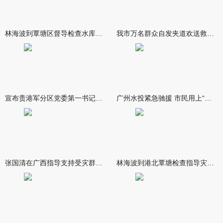
林海波到覃塘区督导检查水库安全度汛工作时强调 举一反三抓实抓
我市万名群众自发夹道欢送救援队伍
宣布贵港军分区党委第一书记任职大会召开 李洪晖宣读任职决定 林
广州水投紧急驰援 市民用上“放心水”
张国清在广西指导支持受灾群众生活保障和灾后抢修恢复工作时强调
林海波到港北覃塘检查指导灾后恢复重建工作时强调 众志成城抓紧