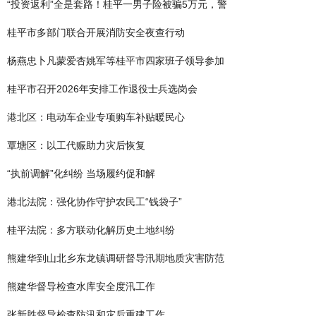
“投资返利”全是套路！桂平一男子险被骗5万元，警
桂平市多部门联合开展消防安全夜查行动
杨燕忠卜凡蒙爱杏姚军等桂平市四家班子领导参加
桂平市召开2026年安排工作退役士兵选岗会
港北区：电动车企业专项购车补贴暖民心
覃塘区：以工代赈助力灾后恢复
“执前调解”化纠纷 当场履约促和解
港北法院：强化协作守护农民工“钱袋子”
桂平法院：多方联动化解历史土地纠纷
熊建华到山北乡东龙镇调研督导汛期地质灾害防范
熊建华督导检查水库安全度汛工作
张新胜督导检查防汛和灾后重建工作