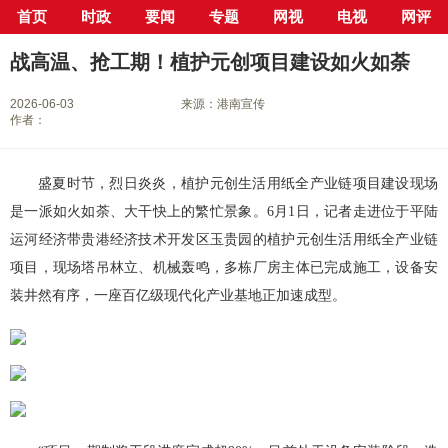
首页
时政
要闻
专题
网视
电视
网评
当前位置：
首页
>
新闻中心
>
县市区
>
港南区
> 正文
战高温、抢工期！植护元创项目建设如火如荼
2026-06-03
来源：港南宣传
作者：
盛夏时节，烈日炎炎，植护元创生活用纸全产业链项目建设现场
是一派如火如荼、大干快上的繁忙景象。6月1日，记者走进位于平陆
运河经济带贵港经济技术开发区玉贵园的植护元创生活用纸全产业链
项目，现场塔吊林立、机械轰鸣，多栋厂房主体已完成施工，设备安
装井然有序，一座百亿级现代化产业基地正加速成型。