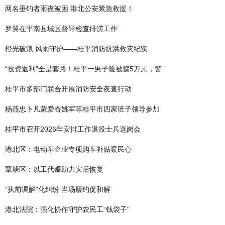
两名垂钓者雨夜被困 港北公安紧急救援！
罗翼在平南县城区督导检查排涝工作
橙光破浪 风雨守护——桂平消防抗洪救灾纪实
“投资返利”全是套路！桂平一男子险被骗5万元，警
桂平市多部门联合开展消防安全夜查行动
杨燕忠卜凡蒙爱杏姚军等桂平市四家班子领导参加
桂平市召开2026年安排工作退役士兵选岗会
港北区：电动车企业专项购车补贴暖民心
覃塘区：以工代赈助力灾后恢复
“执前调解”化纠纷 当场履约促和解
港北法院：强化协作守护农民工“钱袋子”