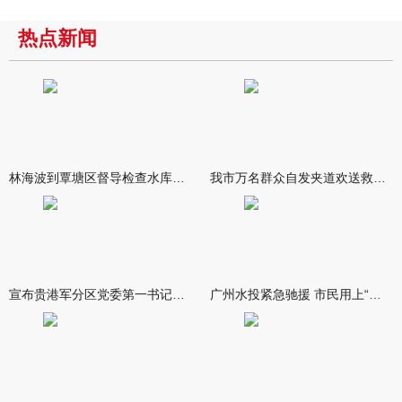
热点新闻
林海波到覃塘区督导检查水库安全度汛工作时强调 举一反三抓实抓
我市万名群众自发夹道欢送救援队伍
宣布贵港军分区党委第一书记任职大会召开 李洪晖宣读任职决定 林
广州水投紧急驰援 市民用上“放心水”