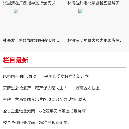
张国清在广西指导支持受灾群众生活保障和灾后抢修恢复工作时强调
林海波到港北覃塘检查指导灾后恢复重建工作时强调 众志成城抓紧
林海波：慎终如始做好防汛救灾各项工作 科学统筹加快推进灾后恢复
林海波：尽最大努力把因灾损失降到最低 坚决打赢防汛减灾救灾主动
栏目最新
风雨同舟 闻讯而动——平南县委党校党支部让党
灾情过后抢复产，稳产保供稳民生！——港南区农技上
中铁十六局集团贵港片区项目部全力以“复”助灾
爱心企业驰援港南 同心筑牢安澜景区防疫屏障
校企协作驰援港南，精准把脉助企复产