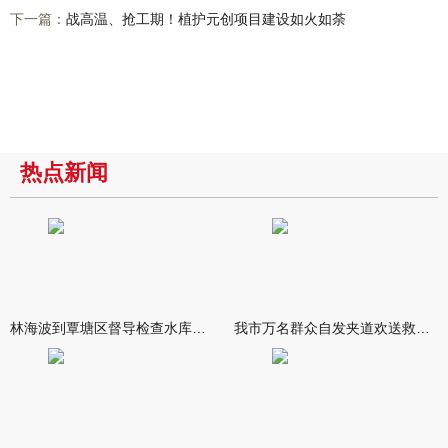
下一篇：
战高温、抢工期！植护元创项目建设如火如荼
热点新闻
林海波到覃塘区督导检查水库安全度汛工作时强调 举一反三抓实抓
我市万名群众自发夹道欢送救援队伍