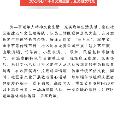
文化润心：丰富文娱生活，点亮银发时光
为丰富老年人精神文化生活，充实晚年生活质感，南山社
区组建老年文艺服务队，队员以辖区退休居民为主，充分发
挥老年群体特长与余热。每逢元宵节、“三月三”、端午节、
重阳节等传统节日，社区均在龙狮公园开展主题文艺汇演，
山歌演唱、竹竿舞、小品表演、广场舞、民俗包粽等接地
气、有温度的特色节目轮番上演，现场座无虚席、氛围热
烈。系列文化活动让社区老年人从活动旁观者转变为积极参
与者，在欢声笑语中拉近邻里情谊、传承传统民俗文化。同
时，社区常态化开展敬老暖心活动，每年端午节组织志愿者
包制爱心粽子，赠予独居、高龄老人；重阳节专项慰问90岁
以上高龄长者，一场场温情活动、一次次暖心帮扶，让辖区
老年群体精神饱满、乐享晚年。