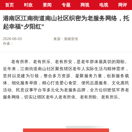
首页
时政
要闻
专题
网视
电视
网评
当前位置：
首页
>
新闻中心
>
县市区
>
港南区
> 正文
港南区江南街道南山社区织密为老服务网络，托
起幸福“夕阳红”
2026-06-03
来源：港南宣传
作者：
老有所养、老有所乐、老有所安，是老年群体最真切的期盼。
近年来，江南街道南山社区聚焦辖区老年人实际生活与精神需求，
坚持以党建为引领，整合多方资源、凝聚服务力量，创新服务载
体、细化服务举措，精心打造爱心食堂、便民志愿服务、文化惠民
活动、民意议事平台等多元化为老服务品牌，全方位织密筑牢养老
服务网络，切实让辖区老年人老有所依、老有所盼、老有所乐。