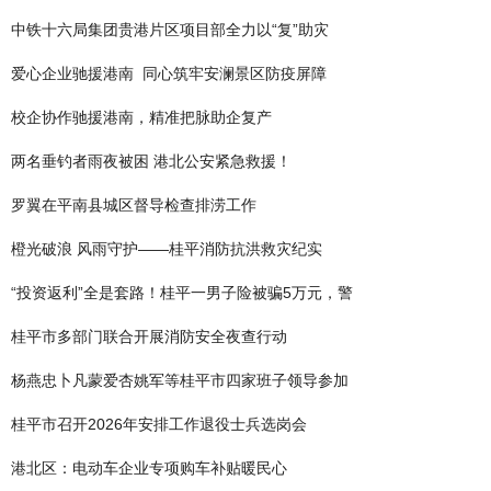
中铁十六局集团贵港片区项目部全力以“复”助灾
爱心企业驰援港南 同心筑牢安澜景区防疫屏障
校企协作驰援港南，精准把脉助企复产
两名垂钓者雨夜被困 港北公安紧急救援！
罗翼在平南县城区督导检查排涝工作
橙光破浪 风雨守护——桂平消防抗洪救灾纪实
“投资返利”全是套路！桂平一男子险被骗5万元，警
桂平市多部门联合开展消防安全夜查行动
杨燕忠卜凡蒙爱杏姚军等桂平市四家班子领导参加
桂平市召开2026年安排工作退役士兵选岗会
港北区：电动车企业专项购车补贴暖民心