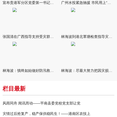
宣布贵港军分区党委第一书记任职大会召开 李洪晖宣读任职决定 林
广州水投紧急驰援 市民用上“放心水”
张国清在广西指导支持受灾群众生活保障和灾后抢修恢复工作时强调
林海波到港北覃塘检查指导灾后恢复重建工作时强调 众志成城抓紧
林海波：慎终如始做好防汛救灾各项工作 科学统筹加快推进灾后恢复
林海波：尽最大努力把因灾损失降到最低 坚决打赢防汛减灾救灾主动
栏目最新
风雨同舟 闻讯而动——平南县委党校党支部让党
灾情过后抢复产，稳产保供稳民生！——港南区农技上