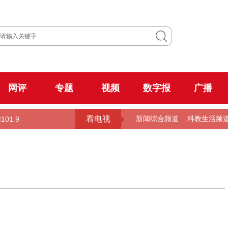
网评
专题
视频
数字报
广播
看电视
101.9
新闻综合频道
科教生活频