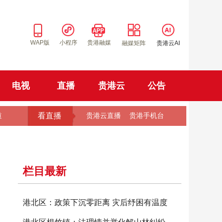
WAP版
小程序
贵港融媒
融媒矩阵
贵港云AI
电视
直播
贵港云
公告
看直播
道
贵港云直播
贵港手机台
栏目最新
港北区：政策下沉零距离 灾后纾困有温度