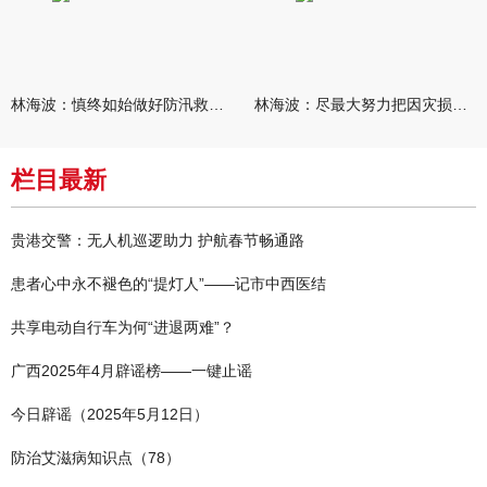
林海波：慎终如始做好防汛救灾各项工作 科学统筹加快推进灾后恢复
林海波：尽最大努力把因灾损失降到最低 坚决打赢防汛减灾救灾主动
栏目最新
贵港交警：无人机巡逻助力 护航春节畅通路
患者心中永不褪色的“提灯人”——记市中西医结
共享电动自行车为何“进退两难”？
广西2025年4月辟谣榜——一键止谣
今日辟谣（2025年5月12日）
防治艾滋病知识点（78）