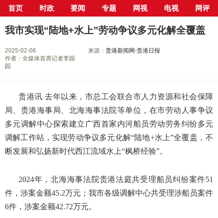
首页
时政
要闻
专题
网视
电视
网评
当前位置：
首页
>
新闻中心
>
社会
> 正文
我市实现“陆地+水上”劳动争议多元化解全覆盖
2025-02-06
来源：
贵港新闻网-贵港日报
作者：全媒体首席记者李园
园
贵港讯 去年以来，市总工会联合市人力资源和社会保障
局、贵港海事局、北海海事法院等单位，在市劳动人事争议
多元调解中心探索建立广西首家内河船员劳动劳务纠纷多元
调解工作站，实现劳动争议多元化解“陆地+水上”全覆盖，不
断发展和弘扬新时代西江流域水上“枫桥经验”。
2024年，北海海事法院贵港法庭共受理船员纠纷案件51
件，涉案金额45.2万元；我市各级调解中心共受理涉船员案件
6件，涉案金额42.72万元。