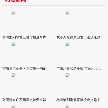
林海波到覃塘区督导检查水库安全度汛工作时强调 举一反三抓实抓
我市万名群众自发夹道欢送救援队伍
宣布贵港军分区党委第一书记任职大会召开 李洪晖宣读任职决定 林
广州水投紧急驰援 市民用上“放心水”
张国清在广西指导支持受灾群众生活保障和灾后抢修恢复工作时强调
林海波到港北覃塘检查指导灾后恢复重建工作时强调 众志成城抓紧