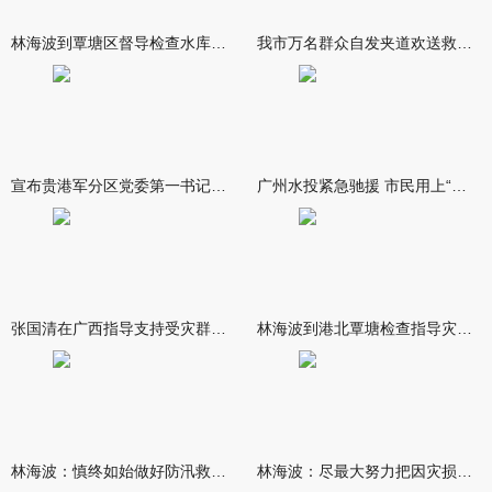
林海波到覃塘区督导检查水库安全度汛工作时强调 举一反三抓实抓
我市万名群众自发夹道欢送救援队伍
宣布贵港军分区党委第一书记任职大会召开 李洪晖宣读任职决定 林
广州水投紧急驰援 市民用上“放心水”
张国清在广西指导支持受灾群众生活保障和灾后抢修恢复工作时强调
林海波到港北覃塘检查指导灾后恢复重建工作时强调 众志成城抓紧
林海波：慎终如始做好防汛救灾各项工作 科学统筹加快推进灾后恢复
林海波：尽最大努力把因灾损失降到最低 坚决打赢防汛减灾救灾主动