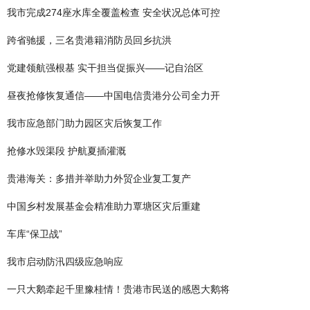
我市完成274座水库全覆盖检查 安全状况总体可控
跨省驰援，三名贵港籍消防员回乡抗洪
党建领航强根基 实干担当促振兴——记自治区
昼夜抢修恢复通信——中国电信贵港分公司全力开
我市应急部门助力园区灾后恢复工作
抢修水毁渠段 护航夏插灌溉
贵港海关：多措并举助力外贸企业复工复产
中国乡村发展基金会精准助力覃塘区灾后重建
车库“保卫战”
我市启动防汛四级应急响应
一只大鹅牵起千里豫桂情！贵港市民送的感恩大鹅将