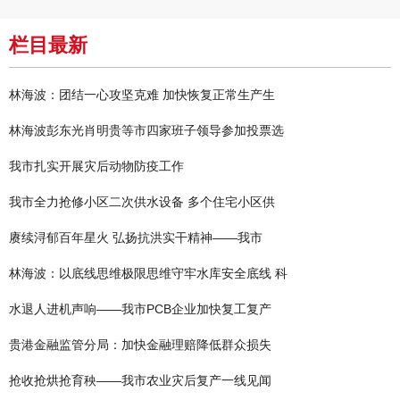
栏目最新
林海波：团结一心攻坚克难 加快恢复正常生产生
林海波彭东光肖明贵等市四家班子领导参加投票选
我市扎实开展灾后动物防疫工作
我市全力抢修小区二次供水设备 多个住宅小区供
赓续浔郁百年星火 弘扬抗洪实干精神——我市
林海波：以底线思维极限思维守牢水库安全底线 科
水退人进机声响——我市PCB企业加快复工复产
贵港金融监管分局：加快金融理赔降低群众损失
抢收抢烘抢育秧——我市农业灾后复产一线见闻