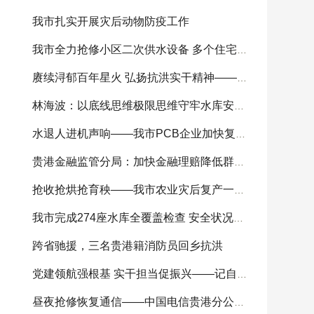
我市扎实开展灾后动物防疫工作
我市全力抢修小区二次供水设备 多个住宅小区供
赓续浔郁百年星火 弘扬抗洪实干精神——我市
林海波：以底线思维极限思维守牢水库安全底线 科
水退人进机声响——我市PCB企业加快复工复产
贵港金融监管分局：加快金融理赔降低群众损失
抢收抢烘抢育秧——我市农业灾后复产一线见闻
我市完成274座水库全覆盖检查 安全状况总体可控
跨省驰援，三名贵港籍消防员回乡抗洪
党建领航强根基 实干担当促振兴——记自治区
昼夜抢修恢复通信——中国电信贵港分公司全力开