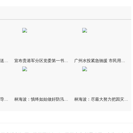
我市万名群众自发夹道欢送救援队伍
宣布贵港军分区党委第一书记任职大会召开 李洪晖宣读任职决定 林
广州水投紧急驰援 市民用上“放心水”
林海波到港北覃塘检查指导灾后恢复重建工作时强调 众志成城抓紧
林海波：慎终如始做好防汛救灾各项工作 科学统筹加快推进灾后恢复
林海波：尽最大努力把因灾损失降到最低 坚决打赢防汛减灾救灾主动