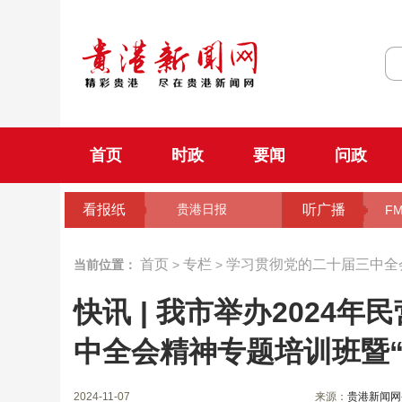
首页
时政
要闻
问政
看报纸
听广播
贵港日报
FM
首页
专栏
学习贯彻党的二十届三中全
当前位置：
>
>
快讯 | 我市举办2024
中全会精神专题培训班暨
2024-11-07
来源：
贵港新闻网