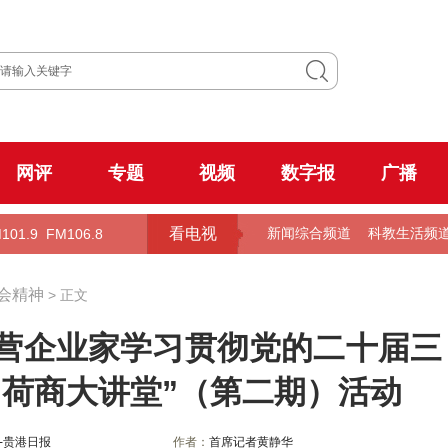
网评
专题
视频
数字报
广播
看电视
101.9
FM106.8
新闻综合频道
科教生活频
会精神
> 正文
年民营企业家学习贯彻党的二十届三
“荷商大讲堂”（第二期）活动
-贵港日报
作者：
首席记者黄静华