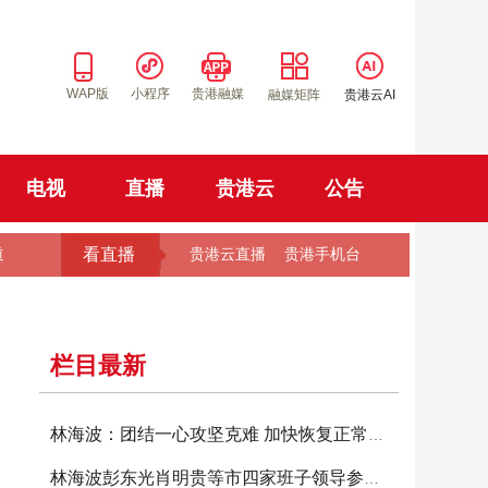
WAP版
小程序
贵港融媒
融媒矩阵
贵港云AI
电视
直播
贵港云
公告
看直播
道
贵港云直播
贵港手机台
栏目最新
林海波：团结一心攻坚克难 加快恢复正常生产生
林海波彭东光肖明贵等市四家班子领导参加投票选