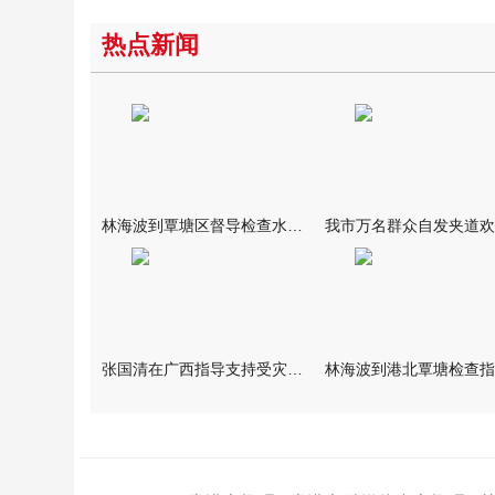
热点新闻
林海波到覃塘区督导检查水库安全度汛工作时强调 举一反三抓实抓
张国清在广西指导支持受灾群众生活保障和灾后抢修恢复工作时强调