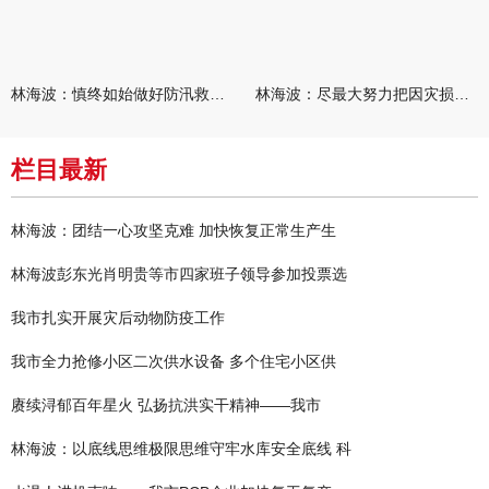
林海波：慎终如始做好防汛救灾各项工作 科学统筹加快推进灾后恢复
林海波：尽最大努力把因灾损失降到最低 坚决打赢防汛减灾救灾主动
栏目最新
林海波：团结一心攻坚克难 加快恢复正常生产生
林海波彭东光肖明贵等市四家班子领导参加投票选
我市扎实开展灾后动物防疫工作
我市全力抢修小区二次供水设备 多个住宅小区供
赓续浔郁百年星火 弘扬抗洪实干精神——我市
林海波：以底线思维极限思维守牢水库安全底线 科