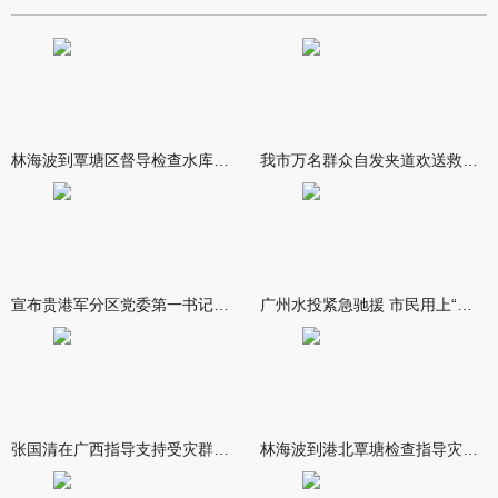
林海波到覃塘区督导检查水库安全度汛工作时强调 举一反三抓实抓
我市万名群众自发夹道欢送救援队伍
宣布贵港军分区党委第一书记任职大会召开 李洪晖宣读任职决定 林
广州水投紧急驰援 市民用上“放心水”
张国清在广西指导支持受灾群众生活保障和灾后抢修恢复工作时强调
林海波到港北覃塘检查指导灾后恢复重建工作时强调 众志成城抓紧