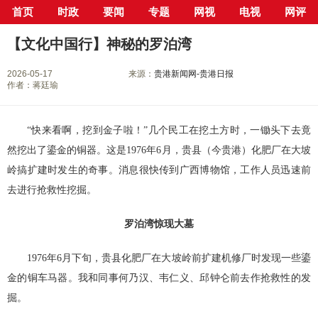
首页
时政
要闻
专题
网视
电视
网评
当前位置：
首页
>
专栏
>
贵港30年
>
30年巨变话贵港
> 正文
【文化中国行】神秘的罗泊湾
2026-05-17
来源：
贵港新闻网-贵港日报
作者：蒋廷瑜
“快来看啊，挖到金子啦！”几个民工在挖土方时，一锄头下去竟
然挖出了鎏金的铜器。这是1976年6月，贵县（今贵港）化肥厂在大坡
岭搞扩建时发生的奇事。消息很快传到广西博物馆，工作人员迅速前
去进行抢救性挖掘。
罗泊湾惊现大墓
1976年6月下旬，贵县化肥厂在大坡岭前扩建机修厂时发现一些鎏
金的铜车马器。我和同事何乃汉、韦仁义、邱钟仑前去作抢救性的发
掘。