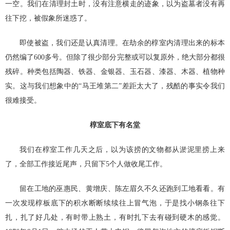
一空。我们在清理封土时，没有注意横走的迹象，以为盗墓者没有再
往下挖，被假象所迷惑了。
即使被盗，我们还是认真清理。在劫余的椁室内清理出来的标本
仍然编了600多号。但除了很少部分完整或可以复原外，绝大部分都很
残碎。种类包括陶器、铁器、金银器、玉石器、漆器、木器、植物种
实。这与我们想象中的“马王堆第二”差距太大了，残酷的事实令我们
很难接受。
椁室底下有名堂
我们在椁室工作几天之后，以为该捞的文物都从淤泥里捞上来
了，全部工作接近尾声，只留下5个人做收尾工作。
留在工地的巫惠民、黄增庆、陈左眉久不久还跑到工地看看。有
一次发现椁板底下的积水断断续续往上冒气泡，于是找小钢条往下
扎，扎了好几处，有时带上熟土，有时扎下去有碰到硬木的感觉。