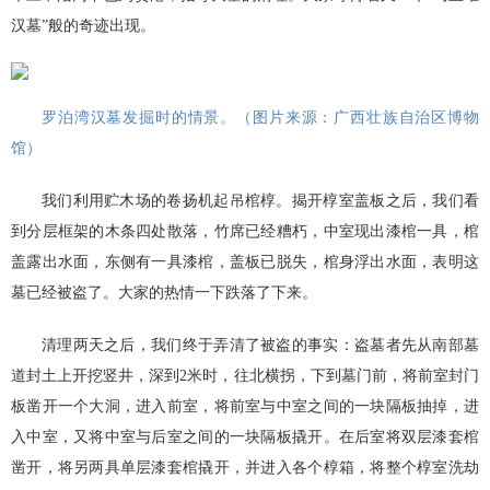
汉墓”般的奇迹出现。
罗泊湾汉墓发掘时的情景。（图片来源：广西壮族自治区博物
馆）
我们利用贮木场的卷扬机起吊棺椁。揭开椁室盖板之后，我们看
到分层框架的木条四处散落，竹席已经糟朽，中室现出漆棺一具，棺
盖露出水面，东侧有一具漆棺，盖板已脱失，棺身浮出水面，表明这
墓已经被盗了。大家的热情一下跌落了下来。
清理两天之后，我们终于弄清了被盗的事实：盗墓者先从南部墓
道封土上开挖竖井，深到2米时，往北横拐，下到墓门前，将前室封门
板凿开一个大洞，进入前室，将前室与中室之间的一块隔板抽掉，进
入中室，又将中室与后室之间的一块隔板撬开。在后室将双层漆套棺
凿开，将另两具单层漆套棺撬开，并进入各个椁箱，将整个椁室洗劫