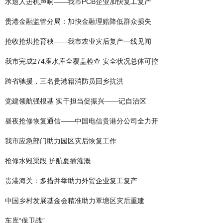
水退人进机声响——我市PCB企业加快复工复产
贵港金融监管分局：加快金融理赔降低群众损失
抢收抢烘抢育秧——我市农业灾后复产一线见闻
我市完成274座水库全覆盖检查 安全状况总体可控
跨省驰援，三名贵港籍消防员回乡抗洪
党建领航强根基 实干担当促振兴——记自治区
昼夜抢修恢复通信——中国电信贵港分公司全力开
我市应急部门助力园区灾后恢复工作
抢修水毁渠段 护航夏插灌溉
贵港海关：多措并举助力外贸企业复工复产
中国乡村发展基金会精准助力覃塘区灾后重建
车库“保卫战”