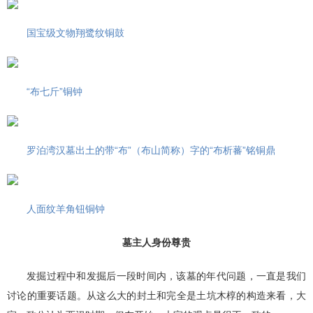
国宝级文物翔鹭纹铜鼓
“布七斤”铜钟
罗泊湾汉墓出土的带“布”（布山简称）字的“布析蕃”铭铜鼎
人面纹羊角钮铜钟
墓主人身份尊贵
发掘过程中和发掘后一段时间内，该墓的年代问题，一直是我们
讨论的重要话题。从这么大的封土和完全是土坑木椁的构造来看，大