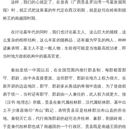
这样，我们的心就定了。在发表《广西贵县罗泊湾一号墓发掘简
报》时，就正式把这座墓的年代定在西汉初期，就是赵佗在岭南割据
称王的南越国时期。
在讨论墓年代的同时，我们也讨论墓主人。这么巨大的规模，这
么复杂的棺椁结构，这么丰富的随葬品，还有极为罕见的殉人，种种
迹象表明，墓主人不是一般人物，生前很可能是当地最高统治者，即
当时地方政权机构中的最高官吏。
秦始皇统一中国以后，在全国范围内推行郡县制，每郡都置郡
守、郡尉，由中央直接委派。这些郡守、郡尉在地方上权力很大。在
新开辟的边远地区，郡守、郡尉多从善战的将领中选拔。为了使政权
易于统一，当时还有郡守、郡尉由一人兼任的，此人权力就更大。按
《汉书·地理志》所载，贵县在秦代属桂林郡，汉代属郁林郡。墓中出
土不少漆器烙印“布山”戳记，表明贵县应是桂林郡治布山县的所在
地。秦朝灭亡后，代行南海郡尉的赵佗击并桂林、象郡，割据岭南，
于是秦代桂林郡也成了南越国的一个行政区。贵县既是南越王国的桂