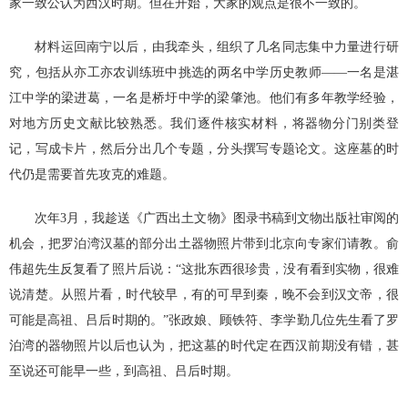
家一致公认为西汉时期。但在开始，大家的观点是很不一致的。
材料运回南宁以后，由我牵头，组织了几名同志集中力量进行研
究，包括从亦工亦农训练班中挑选的两名中学历史教师——一名是湛
江中学的梁进葛，一名是桥圩中学的梁肇池。他们有多年教学经验，
对地方历史文献比较熟悉。我们逐件核实材料，将器物分门别类登
记，写成卡片，然后分出几个专题，分头撰写专题论文。这座墓的时
代仍是需要首先攻克的难题。
次年3月，我趁送《广西出土文物》图录书稿到文物出版社审阅的
机会，把罗泊湾汉墓的部分出土器物照片带到北京向专家们请教。俞
伟超先生反复看了照片后说：“这批东西很珍贵，没有看到实物，很难
说清楚。从照片看，时代较早，有的可早到秦，晚不会到汉文帝，很
可能是高祖、吕后时期的。”张政娘、顾铁符、李学勤几位先生看了罗
泊湾的器物照片以后也认为，把这墓的时代定在西汉前期没有错，甚
至说还可能早一些，到高祖、吕后时期。