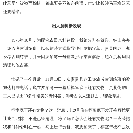
此墓早年被盗而惋惜，都说要是不被盗的话，肯定比长沙马王堆汉墓
还要精彩。
出人意料新发现
1976年10月，为配合农田水利建设，我馆分别在贺县、钟山办亦
工亦农考古训练班，以传帮带方式指导他们发掘汉墓。贵县的亦工亦
农考古训练班，并未因罗泊湾一号墓发掘结束而解散，还在贵县周围
清理其他古墓。
忙碌了一个月后，11月13日，负责贵县亦工亦农考古训练班的梁
旭达打来电话，说在罗泊湾一号墓后椁室底下还有文物，贵县化肥厂
工人已取出10多件精美的青铜器，叫考古队火速赶去，继续清理。
椁室底下还有文物？这一消息，比9月份在椁板底下发现殉葬棺更
让我们吃惊！不是已经清理干净了吗？怎么会还有文物呢？王克荣把
我和邱钟仑叫在一起，马上进行分析。我想起来了，椁室壁板不是没