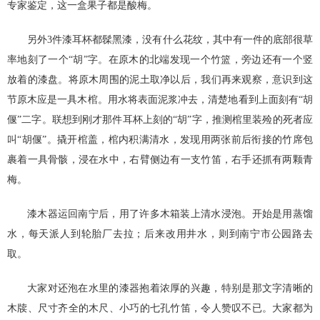
专家鉴定，这一盒果子都是酸梅。
另外3件漆耳杯都髹黑漆，没有什么花纹，其中有一件的底部很草
率地刻了一个“胡”字。在原木的北端发现一个竹篮，旁边还有一个竖
放着的漆盘。将原木周围的泥土取净以后，我们再来观察，意识到这
节原木应是一具木棺。用水将表面泥浆冲去，清楚地看到上面刻有“胡
偃”二字。联想到刚才那件耳杯上刻的“胡”字，推测棺里装殓的死者应
叫“胡偃”。撬开棺盖，棺内积满清水，发现用两张前后衔接的竹席包
裹着一具骨骸，浸在水中，右臂侧边有一支竹笛，右手还抓有两颗青
梅。
漆木器运回南宁后，用了许多木箱装上清水浸泡。开始是用蒸馏
水，每天派人到轮胎厂去拉；后来改用井水，则到南宁市公园路去
取。
大家对还泡在水里的漆器抱着浓厚的兴趣，特别是那文字清晰的
木牍、尺寸齐全的木尺、小巧的七孔竹笛，令人赞叹不已。大家都为