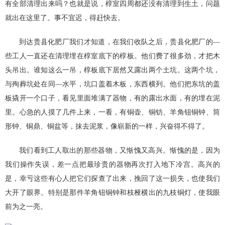
有全部清理出来吗？也就是说，椁室四周都还没有清理到生土，问题
就出在这里了。事不宜迟，得赶快去。
到达贵县化肥厂我们才知道，在我们收队之后，贵县化肥厂的—
些工人一直还在清理埋在椁室底下的椁板。他们费了很多劲，才把木
头吊出。谁知这么一吊，椁板底下居然又露出两个土坑。这两个坑，
与殉葬坑处在同—水平，坑口盖着木板，东西横列。他们把东坑的盖
板撬开一个口子，看见里面堆满了器物，有的露出水面，有的埋在泥
里。心急的人摸了几件上来，一看，有铜壶、铜钫、羊角钮铜钟、筒
形钟、铜鼎、铜盆等，抹去泥浆，像崭新的一样，兴奋得不得了。
我们看到工人取出的那些器物，又惭愧又高兴。惭愧的是，因为
我们操作失误，差一点把最珍贵的器物再次打入地下冷宫。高兴的
是，幸亏这些有心人把它们探查了出来，挽回了这一损失，也使我们
大开了眼界。特别是那件羊角钮铜钟和枝桠横出的九枝铜灯，使我眼
前为之一亮。