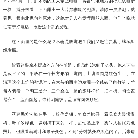
1976年9月1日，贮木场的工人带上电锯，将冒气泡地方的椁底板锯断
一块，撬开来看，下面露出一大片黑糊糊的泥潭。清除一层淤泥，就
看见一根南北纵向的原木，这绝对是人有意埋藏的东西。他们当晚就
往南宁打电话，报告这个新的发现。
这下面埋的是什么呢？不会是腰坑吧？我们又赶往贵县，继续组
织发掘。
沿着这根原木摆放的方向往前追，前后约2米到了尽头。原木两头
是截平了的，平放在一个长方形的土坑内，土坑周围是红色生土。在
清理这个土坑的淤泥时，在木头的西南边发现一个残破了的竹笥，竹
笥内装着一个陶三足盒、三个叠在一起的漆耳杯和一把木梳。陶盒盖
器齐全，盖面隆起，饰斜刺篦纹，盖顶有圆饼形钮。
巫惠民将它捧在手上，捉住盖钮，将盒盖掀开，看见盒内装满青
梅，叶子翠绿色，像刚摘下来的一样，赶忙递上来，想叫人拍张彩色
照片，但眼看着树叶和果子变色，不到1分钟就变成黑色的了。后来请