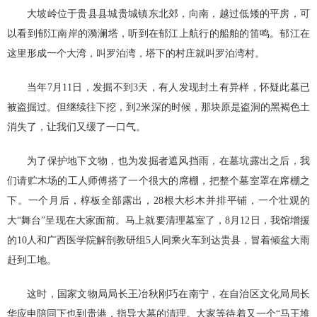
大坡岭位于贵县县城贵城镇东北郊，向南，越过低矮的平房，可
以看到郁江南岸的漪澜塔，听到在郁江上航行的船舶的笛鸣。郁江在
这里形成一个大湾，叫罗泊湾，塔下的村庄就叫罗泊湾村。
当年7月11日，发掘不到3天，有人发现封土有异样，怀疑此墓已
被盗掘过。但继续往下挖，到2米深的时候，那块原是盗洞的黑褐色土
消失了，让我们又缓了一口气。
为了保护地下文物，也为发掘者遮风挡雨，在墓坑露出之后，我
们请贮木场的工人师傅搭了一个很大的席棚，把整个墓室罩在席棚之
下。一个月后，椁板全部露出，28根大杉木并排平铺，一个壮观的
大“舞台”呈现在大家面前。马上就要清理墓室了，8月12日，我馆增援
的10人和广西医学院解剖教研组5人同乘火车到达贵县，冒着倾盆大雨
赶到工地。
这时，国家文物局局长王冶秋刚巧在南宁，在自治区文化局局长
华应申陪同下也到贵港，指导大墓的清理。大家等待着又一个“马王堆