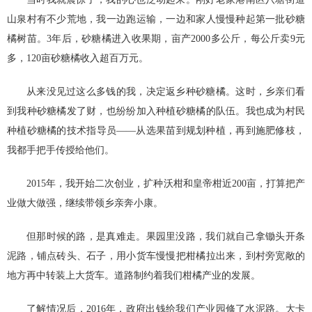
山泉村有不少荒地，我一边跑运输，一边和家人慢慢种起第一批砂糖
橘树苗。3年后，砂糖橘进入收果期，亩产2000多公斤，每公斤卖9元
多，120亩砂糖橘收入超百万元。
从来没见过这么多钱的我，决定返乡种砂糖橘。这时，乡亲们看
到我种砂糖橘发了财，也纷纷加入种植砂糖橘的队伍。我也成为村民
种植砂糖橘的技术指导员——从选果苗到规划种植，再到施肥修枝，
我都手把手传授给他们。
2015年，我开始二次创业，扩种沃柑和皇帝柑近200亩，打算把产
业做大做强，继续带领乡亲奔小康。
但那时候的路，是真难走。果园里没路，我们就自己拿锄头开条
泥路，铺点砖头、石子，用小货车慢慢把柑橘拉出来，到村旁宽敞的
地方再中转装上大货车。道路制约着我们柑橘产业的发展。
了解情况后，2016年，政府出钱给我们产业园修了水泥路。大卡