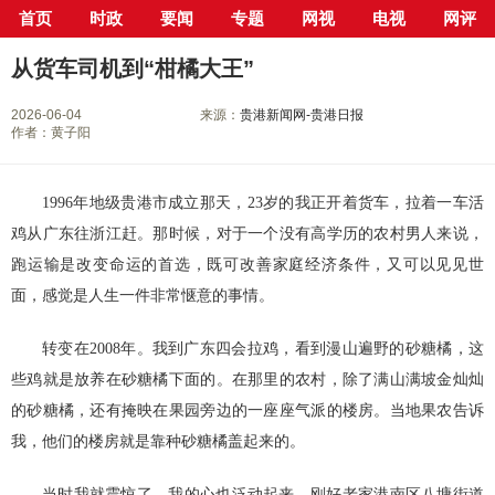
首页
时政
要闻
专题
网视
电视
网评
当前位置：
首页
>
专栏
>
贵港30年
>
贵港30年
> 正文
从货车司机到“柑橘大王”
2026-06-04
来源：
贵港新闻网-贵港日报
作者：黄子阳
1996年地级贵港市成立那天，23岁的我正开着货车，拉着一车活
鸡从广东往浙江赶。那时候，对于一个没有高学历的农村男人来说，
跑运输是改变命运的首选，既可改善家庭经济条件，又可以见见世
面，感觉是人生一件非常惬意的事情。
转变在2008年。我到广东四会拉鸡，看到漫山遍野的砂糖橘，这
些鸡就是放养在砂糖橘下面的。在那里的农村，除了满山满坡金灿灿
的砂糖橘，还有掩映在果园旁边的一座座气派的楼房。当地果农告诉
我，他们的楼房就是靠种砂糖橘盖起来的。
当时我就震惊了，我的心也泛动起来。刚好老家港南区八塘街道