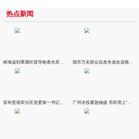
热点新闻
林海波到覃塘区督导检查水库安全度汛工作时强调 举一反三抓实抓
我市万名群众自发夹道欢送救援队伍
宣布贵港军分区党委第一书记任职大会召开 李洪晖宣读任职决定 林
广州水投紧急驰援 市民用上“放心水”