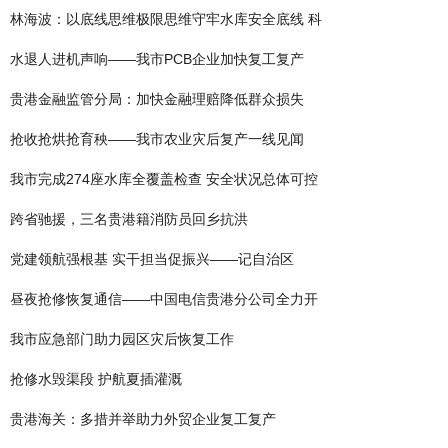
林海波：以底线思维极限思维守牢水库安全底线 科
水退人进机声响——我市PCB企业加快复工复产
贵港金融监管分局：加快金融理赔降低群众损失
抢收抢烘抢育秧——我市农业灾后复产一线见闻
我市完成274座水库全覆盖检查 安全状况总体可控
跨省驰援，三名贵港籍消防员回乡抗洪
党建领航强根基 实干担当促振兴——记自治区
昼夜抢修恢复通信——中国电信贵港分公司全力开
我市应急部门助力园区灾后恢复工作
抢修水毁渠段 护航夏插灌溉
贵港海关：多措并举助力外贸企业复工复产