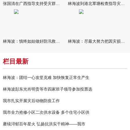
张国清在广西指导支持受灾群众生活保障和灾后抢修恢复工作时强调
林海波到港北覃塘检查指导灾后恢复重建工作时强调 众志成城抓紧
林海波：慎终如始做好防汛救灾各项工作 科学统筹加快推进灾后恢复
林海波：尽最大努力把因灾损失降到最低 坚决打赢防汛减灾救灾主动
栏目最新
林海波：团结一心攻坚克难 加快恢复正常生产生
林海波彭东光肖明贵等市四家班子领导参加投票选
我市扎实开展灾后动物防疫工作
我市全力抢修小区二次供水设备 多个住宅小区供
赓续浔郁百年星火 弘扬抗洪实干精神——我市