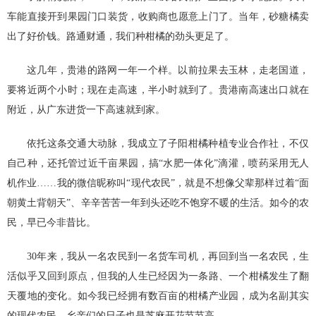
车能直接开到果园门口装货，收购商也愿意上门了。当年，砂糖橘卖
出了好价钱。路通财通，我们种柑橘的劲头更足了。
这几年，贵港的路网一年一个样。以前拉果去玉林，走老国道，
要将近两个小时；现在走高速，半小时就到了。贵港南高速出口就在
附近，从广东进货一下高速就到家。
依托这条交通大动脉，我成立了子阳柑橘种植专业合作社，不仅
自己种，还托管过近千亩果园，搞“水肥一体化”滴灌，喷药采用无人
机作业……我的微信昵称叫“现代农民”，就是不想像父辈那样过着“面
朝黄土背朝天”、辛辛苦苦一年到头还吃不饱穿不暖的生活。如今的农
民，早已今非昔比。
30年来，我从一名农民到一名货车司机，再回到当一名农民，生
活似乎又回到原点，但我的人生已经因为一条路、一个柑橘发生了翻
天覆地的变化。如今我已经拥有数百亩的柑橘产业园，成为名副其实
的现代农民，乡亲们的日子也是芝麻开花节节高。