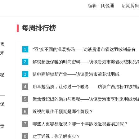
编辑：闭悦通 后期剪辑
聚焦贵妃绒的魅力与奥秘——访谈贵
每周排行榜
2025-02-28
1
“羽”众不同的温暖密码——访谈贵港市霖达羽绒制品有
近视的最佳干预期是哪个阶段？
2
解锁超强保暖的时尚密码——访谈贵港市熔岩羽绒制品
2024-09-05
3
借电商解锁新产业——访谈贵港市荷花城羽绒
秘
4
用卓越品质，让你过一个暖冬——访谈广西洁桥羽绒制
哪些人更容易近视？哪一个年龄段近
5
聚焦贵妃绒的魅力与奥秘——访谈贵港市亨利来羽绒制
6
近视的最佳干预期是哪个阶段？
2024-08-27
7
哪些人更容易近视？哪一个年龄段近视容易加深？
贵
8
对于近视，你了解多少？