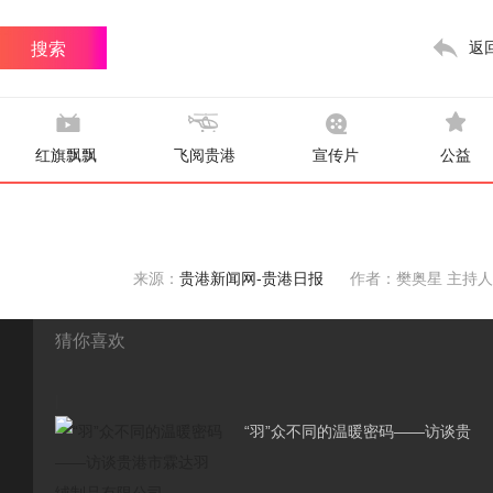
返
红旗飘飘
飞阅贵港
宣传片
公益
来源：
贵港新闻网-贵港日报
作者：樊奥星 主持人
猜你喜欢
|
“羽”众不同的温暖密码——访谈贵