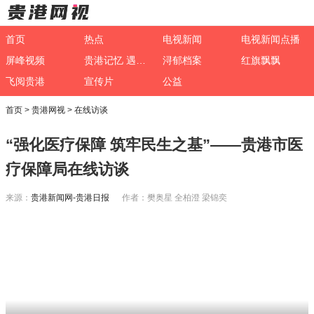
首页
热点
电视新闻
电视新闻点播
屏峰视频
贵港记忆 遇见非遗
浔郁档案
红旗飘飘
飞阅贵港
宣传片
公益
首页
>
贵港网视
>
在线访谈
“强化医疗保障 筑牢民生之基”——贵港市医
疗保障局在线访谈
来源：
贵港新闻网-贵港日报
作者：樊奥星 全柏澄 梁锦奕