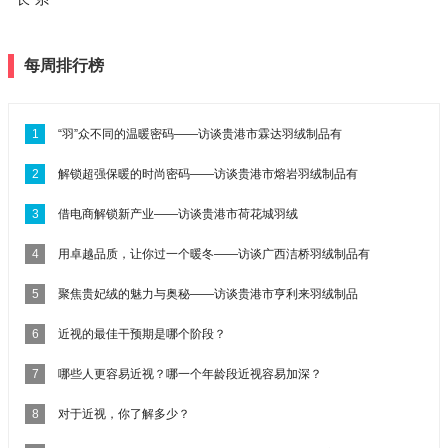
每周排行榜
1
“羽”众不同的温暖密码——访谈贵港市霖达羽绒制品有
2
解锁超强保暖的时尚密码——访谈贵港市熔岩羽绒制品有
3
借电商解锁新产业——访谈贵港市荷花城羽绒
4
用卓越品质，让你过一个暖冬——访谈广西洁桥羽绒制品有
5
聚焦贵妃绒的魅力与奥秘——访谈贵港市亨利来羽绒制品
6
近视的最佳干预期是哪个阶段？
7
哪些人更容易近视？哪一个年龄段近视容易加深？
8
对于近视，你了解多少？