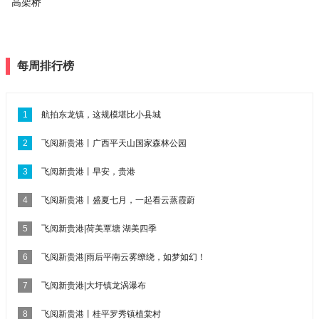
高架桥
每周排行榜
1
航拍东龙镇，这规模堪比小县城
2
飞阅新贵港丨广西平天山国家森林公园
3
飞阅新贵港丨早安，贵港
4
飞阅新贵港丨盛夏七月，一起看云蒸霞蔚
5
飞阅新贵港|荷美覃塘 湖美四季
6
飞阅新贵港|雨后平南云雾缭绕，如梦如幻！
7
飞阅新贵港|大圩镇龙涡瀑布
8
飞阅新贵港丨桂平罗秀镇植棠村