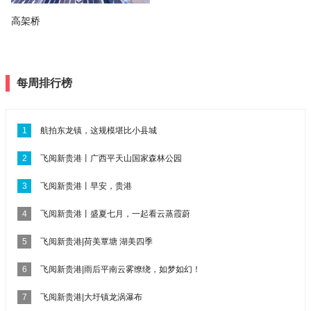
高架桥
每周排行榜
1
航拍东龙镇，这规模堪比小县城
2
飞阅新贵港丨广西平天山国家森林公园
3
飞阅新贵港丨早安，贵港
4
飞阅新贵港丨盛夏七月，一起看云蒸霞蔚
5
飞阅新贵港|荷美覃塘 湖美四季
6
飞阅新贵港|雨后平南云雾缭绕，如梦如幻！
7
飞阅新贵港|大圩镇龙涡瀑布