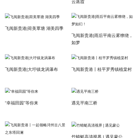
云蒸霞
飞阅新贵港|荷美覃塘 湖美四季
飞阅新贵港|雨后平南云雾缭绕，
如梦
飞阅新贵港|大圩镇龙涡瀑布
飞阅新贵港丨桂平罗秀镇植棠村
“幸福田园”等你来
遇见平南三桥
竹蜻蜓高清视界 | 遇见蒙公