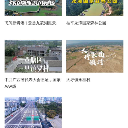
飞阅新贵港 | 云赏九凌湖胜景
桂平龙潭国家森林公园
中共广西省代表大会旧址，国家
大圩镇永福村
AAA级