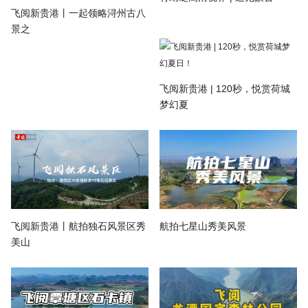
飞阅新贵港丨一起领略浔州古八
景之
飞阅新贵港 | 120秒，悦赏荷城
梦幻夏
飞阅新贵港丨航拍独石风景区秀
航拍七星山秀美风景
美山