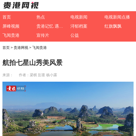
首页
热点
电视新闻
电视新闻点播
屏峰视频
贵港记忆 遇见非遗
浔郁档案
红旗飘飘
飞阅贵港
宣传片
公益
首页
>
贵港网视
>
飞阅贵港
航拍七星山秀美风景
来源： 作者：梁棋 彭薏 杨小露